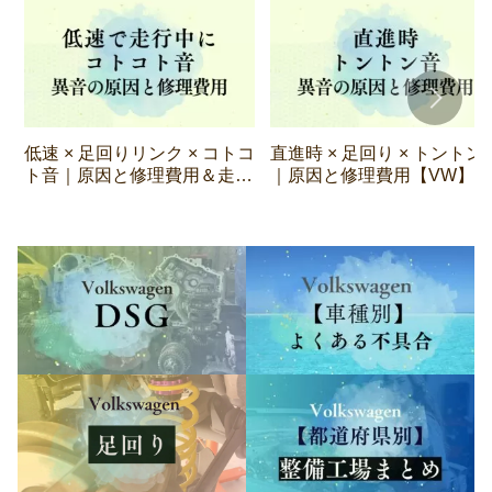
低速 × 足回りリンク × コトコ
直進時 × 足回り × トントン
ト音｜原因と修理費用＆走行
｜原因と修理費用【VW】
可否【VW】