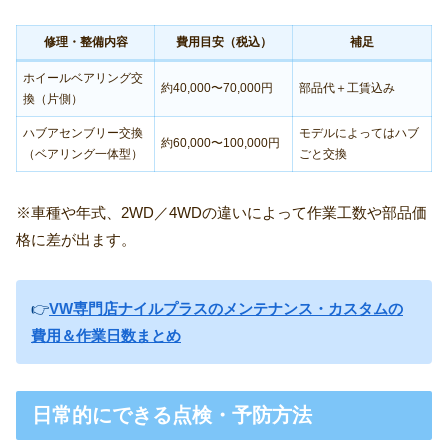
修理・整備内容
費用目安（税込）
補足
ホイールベアリング交
約40,000〜70,000円
部品代＋工賃込み
換（片側）
ハブアセンブリー交換
モデルによってはハブ
約60,000〜100,000円
（ベアリング一体型）
ごと交換
※車種や年式、2WD／4WDの違いによって作業工数や部品価
格に差が出ます。
👉
VW専門店ナイルプラスのメンテナンス・カスタムの
費用＆作業日数まとめ
日常的にできる点検・予防方法