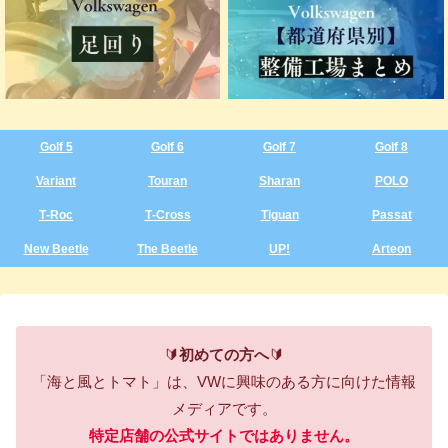
Golf 5
Golf 6
Golf 7
Golf 8
Variant
Touran
Sharan
POLO
T‑Roc
T‑Cross
Tiguan
Passat
New Beetle
The Beetle
UP!
Arteon
🔰
初めての方へ
🔰
「海と風とトマト」は、VWに興味のある方に向けた情報
メディアです。
特定店舗の公式サイトではありません。