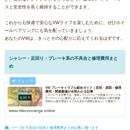
スと安全性を長く維持することができます。
これからも快適で安心なVWライフを楽しむために、ぜひホイ
ールベアリングにも気を配っていきましょう。
あなたのVWは、きっとその心配りに応えてくれるはずです。
シャシー・足回り・ブレーキ系の不具合と修理費用まと
め
VW ブレーキトラブル総合ガイド｜症状・原因・修理
費用・関連整備が全部わかる記事
このブレーキ記事では、海風トマトのブレーキ関連コンテンツを
すべて1ページに集約しました。症状から探す部品から探す整備
内容から探す周辺トラブルも含めて原因を絞るという構造で、迷
わず目的の記事にたどり着けるようになっています。VW足回り
の不調・...
www.nileconcierge.online
パーツ別 不具合の症状と修理費用まとめ記事に飛べます