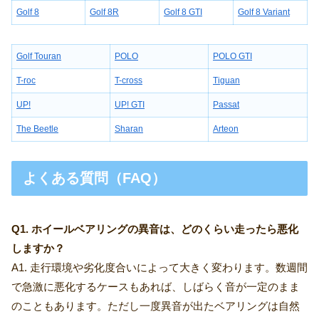
Golf 8
Golf 8R
Golf 8 GTI
Golf 8 Variant
Golf Touran
POLO
POLO GTI
T-roc
T-cross
Tiguan
UP!
UP! GTI
Passat
The Beetle
Sharan
Arteon
よくある質問（FAQ）
Q1. ホイールベアリングの異音は、どのくらい走ったら悪化
しますか？
A1. 走行環境や劣化度合いによって大きく変わります。数週間
で急激に悪化するケースもあれば、しばらく音が一定のまま
のこともあります。ただし一度異音が出たベアリングは自然