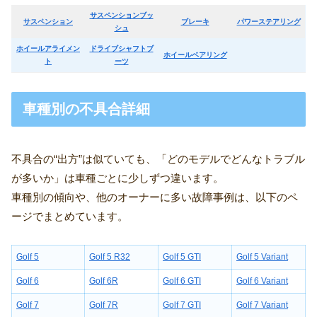
サスペンションブッ
サスペンション
ブレーキ
パワーステアリング
シュ
ホイールアライメン
ドライブシャフトブ
ホイールベアリング
ト
ーツ
車種別の不具合詳細
不具合の“出方”は似ていても、「どのモデルでどんなトラブル
が多いか」は車種ごとに少しずつ違います。
車種別の傾向や、他のオーナーに多い故障事例は、以下のペ
ージでまとめています。
Golf 5
Golf 5 R32
Golf 5 GTI
Golf 5 Variant
Golf 6
Golf 6R
Golf 6 GTI
Golf 6 Variant
Golf 7
Golf 7R
Golf 7 GTI
Golf 7 Variant