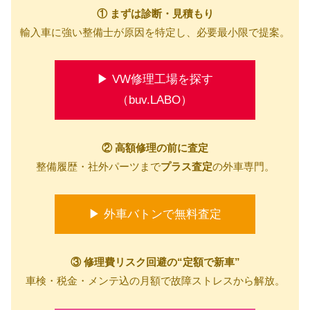
① まずは診断・見積もり
輸入車に強い整備士が原因を特定し、必要最小限で提案。
▶ VW修理工場を探す
（buv.LABO）
② 高額修理の前に査定
整備履歴・社外パーツまで
プラス査定
の外車専門。
▶ 外車バトンで無料査定
③ 修理費リスク回避の“定額で新車”
車検・税金・メンテ込の月額で故障ストレスから解放。