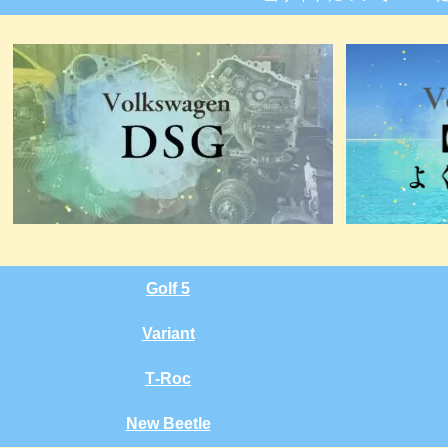
Golf 5
Variant
T‑Roc
New Beetle