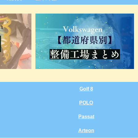
Golf 8
POLO
Passat
Arteon