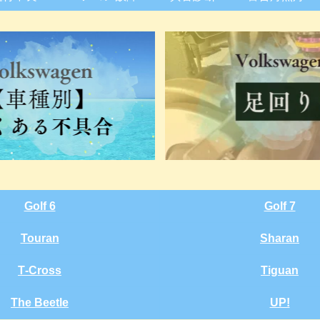
Golf 6
Golf 7
Touran
Sharan
T‑Cross
Tiguan
The Beetle
UP!