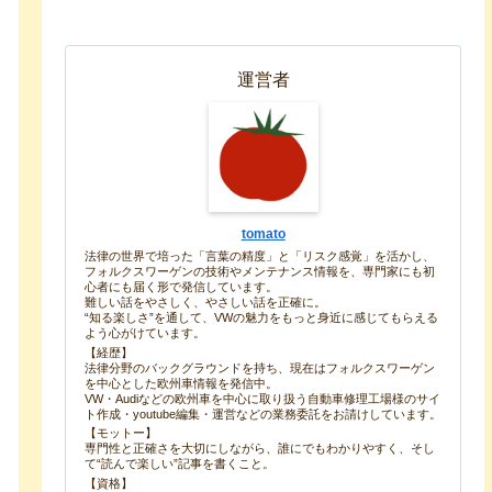
運営者
tomato
法律の世界で培った「言葉の精度」と「リスク感覚」を活かし、
フォルクスワーゲンの技術やメンテナンス情報を、専門家にも初
心者にも届く形で発信しています。
難しい話をやさしく、やさしい話を正確に。
“知る楽しさ”を通して、VWの魅力をもっと身近に感じてもらえる
よう心がけています。
【経歴】
法律分野のバックグラウンドを持ち、現在はフォルクスワーゲン
を中心とした欧州車情報を発信中。
VW・Audiなどの欧州車を中心に取り扱う自動車修理工場様のサイ
ト作成・youtube編集・運営などの業務委託をお請けしています。
【モットー】
専門性と正確さを大切にしながら、誰にでもわかりやすく、そし
て“読んで楽しい”記事を書くこと。
【資格】