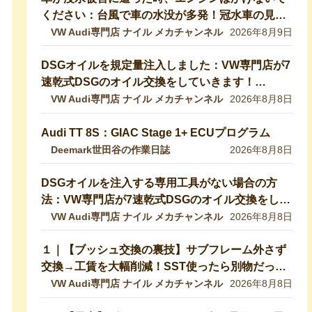
ください：台風で車の水没が多発！冠水車の見分
け方や注意ポイントをVW専門店が解説していき
VW Audi専門店 ナイル メカチャンネル
2026年8月9日
ます！【VW修理】
DSGオイルを規定量注入しました：VW専門店が7
速乾式DSGのオイル交換をしていきます！
DQ200【VW修理】
VW Audi専門店 ナイル メカチャンネル
2026年8月8日
Audi TT 8S：GIAC Stage 1+ ECUプログラム
Deemark世田谷の作業日誌
2026年8月8日
DSGオイルを注入する専用工具がない場合の方
法：VW専門店が7速乾式DSGのオイル交換をして
いきます！DQ200【VW修理】
VW Audi専門店 ナイル メカチャンネル
2026年8月8日
１｜【ブッシュ交換の裏技】サブフレーム外さず
交換→工賃を大幅削減！SST使ったら別物だった
｜VW 9NポロGTI【VW Audiの修理・整備】
VW Audi専門店 ナイル メカチャンネル
2026年8月8日