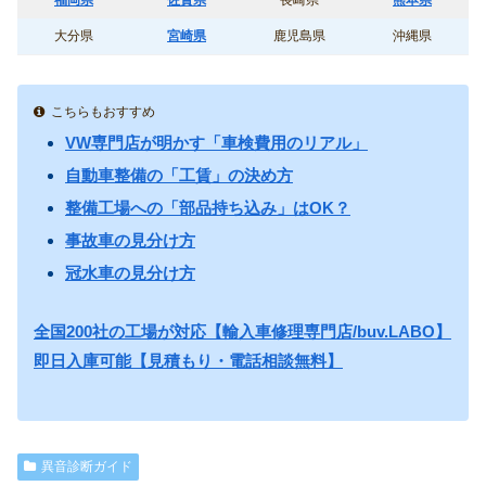
大分県
宮崎県
鹿児島県
沖縄県
こちらもおすすめ
VW専門店が明かす「車検費用のリアル」
自動車整備の「工賃」の決め方
整備工場への「部品持ち込み」はOK？
事故車の見分け方
冠水車の見分け方
全国200社の工場が対応【輸入車修理専門店/buv.LABO】
即日入庫可能【見積もり・電話相談無料】
異音診断ガイド