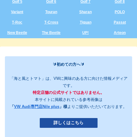
Golf 5
Golf 6
Golf 7
Golf 8
Variant
Touran
Sharan
POLO
T‑Roc
T‑Cross
Tiguan
Passat
New Beetle
The Beetle
UP!
Arteon
🔰
初めての方へ
🔰
「海と風とトマト」は、VWに興味のある方に向けた情報メディア
です。
特定店舗の公式サイトではありません。
本サイトに掲載されている参考画像は
「
VW Audi専門店Nile plus
」様
よりご提供いただいております。
詳しくはこちら