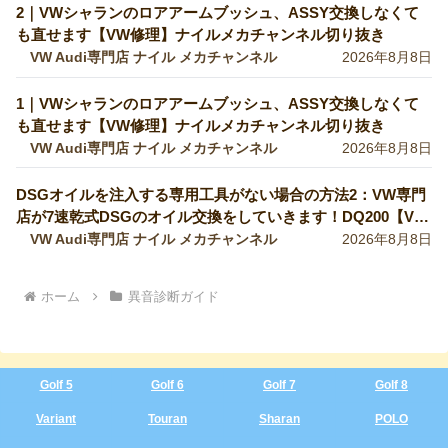
2｜VWシャランのロアアームブッシュ、ASSY交換しなくて
も直せます【VW修理】ナイルメカチャンネル切り抜き
VW Audi専門店 ナイル メカチャンネル
2026年8月8日
1｜VWシャランのロアアームブッシュ、ASSY交換しなくて
も直せます【VW修理】ナイルメカチャンネル切り抜き
VW Audi専門店 ナイル メカチャンネル
2026年8月8日
DSGオイルを注入する専用工具がない場合の方法2：VW専門
店が7速乾式DSGのオイル交換をしていきます！DQ200【VW
修理】
VW Audi専門店 ナイル メカチャンネル
2026年8月8日
ホーム
異音診断ガイド
Golf 5
Golf 6
Golf 7
Golf 8
Variant
Touran
Sharan
POLO