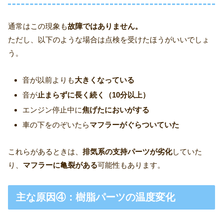
通常はこの現象も
故障ではありません。
ただし、以下のような場合は点検を受けたほうがいいでしょ
う。
音が以前よりも
大きくなっている
音が
止まらずに長く続く（10分以上）
エンジン停止中に
焦げたにおいがする
車の下をのぞいたら
マフラーがぐらついていた
これらがあるときは、
排気系の支持パーツが劣化
していた
り、
マフラーに亀裂がある
可能性もあります。
主な原因④：樹脂パーツの温度変化