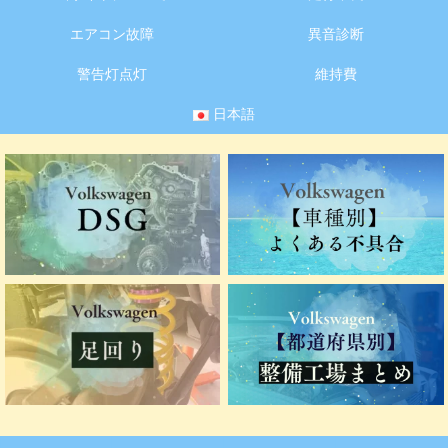
エアコン故障
異音診断
警告灯点灯
維持費
日本語