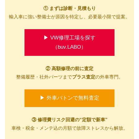
① まずは診断・見積もり
輸入車に強い整備士が原因を特定し、必要最小限で提案。
▶ VW修理工場を探す
（buv.LABO）
② 高額修理の前に査定
整備履歴・社外パーツまで
プラス査定
の外車専門。
▶ 外車バトンで無料査定
③ 修理費リスク回避の“定額で新車”
車検・税金・メンテ込の月額で故障ストレスから解放。