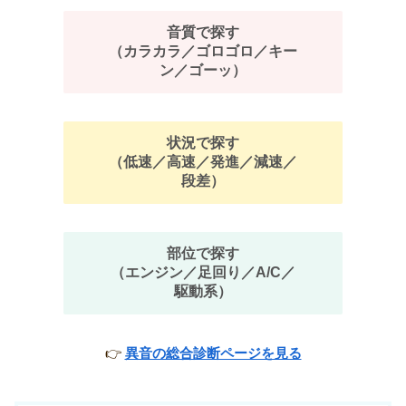
音質で探す
（カラカラ／ゴロゴロ／キー
ン／ゴーッ）
状況で探す
（低速／高速／発進／減速／
段差）
部位で探す
（エンジン／足回り／A/C／
駆動系）
👉
異音の総合診断ページを見る