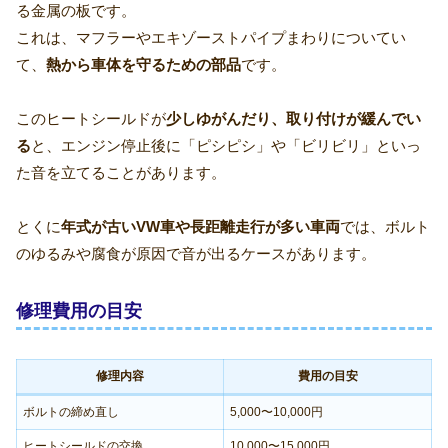
る金属の板です。
これは、マフラーやエキゾーストパイプまわりについてい
て、
熱から車体を守るための部品
です。
このヒートシールドが
少しゆがんだり、取り付けが緩んでい
る
と、エンジン停止後に「ピシピシ」や「ビリビリ」といっ
た音を立てることがあります。
とくに
年式が古いVW車や長距離走行が多い車両
では、ボルト
のゆるみや腐食が原因で音が出るケースがあります。
修理費用の目安
修理内容
費用の目安
ボルトの締め直し
5,000〜10,000円
ヒートシールドの交換
10,000〜15,000円