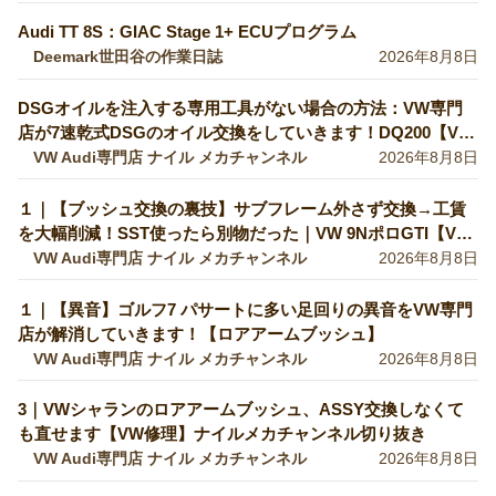
Audi TT 8S：GIAC Stage 1+ ECUプログラム
Deemark世田谷の作業日誌
2026年8月8日
DSGオイルを注入する専用工具がない場合の方法：VW専門
店が7速乾式DSGのオイル交換をしていきます！DQ200【VW
修理】
VW Audi専門店 ナイル メカチャンネル
2026年8月8日
１｜【ブッシュ交換の裏技】サブフレーム外さず交換→工賃
を大幅削減！SST使ったら別物だった｜VW 9NポロGTI【VW
Audiの修理・整備】
VW Audi専門店 ナイル メカチャンネル
2026年8月8日
１｜【異音】ゴルフ7 パサートに多い足回りの異音をVW専門
店が解消していきます！【ロアアームブッシュ】
VW Audi専門店 ナイル メカチャンネル
2026年8月8日
3｜VWシャランのロアアームブッシュ、ASSY交換しなくて
も直せます【VW修理】ナイルメカチャンネル切り抜き
VW Audi専門店 ナイル メカチャンネル
2026年8月8日