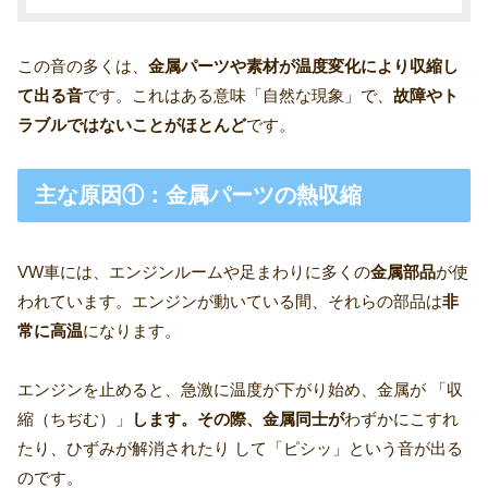
この音の多くは、
金属パーツや素材が温度変化により収縮し
て出る音
です。これはある意味「自然な現象」で、
故障やト
ラブルではないことがほとんど
です。
主な原因①：金属パーツの熱収縮
VW車には、エンジンルームや足まわりに多くの
金属部品
が使
われています。エンジンが動いている間、それらの部品は
非
常に高温
になります。
エンジンを止めると、急激に温度が下がり始め、金属が 「収
縮（ちぢむ）」
します。その際、金属同士が
わずかにこすれ
たり、ひずみが解消されたり して「ピシッ」という音が出る
のです。