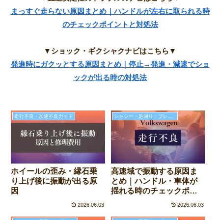
まっすぐ走らない原因まとめ｜ハンドルが左右に取られる時
のチェックポイントと対処法
▼ショック・ギクシャクナビはこちら▼
発進時にガクッとする原因まとめ｜停止→発進・減速でショ
ックが出る時の対処法
走行不良・加速不良ガイド
シャシー・足回り・ブレーキの故障と修理費用
ホイールの歪み・縁石乗
高速域で振動する原因ま
り上げ後に振動が出る原
とめ｜ハンドル・車体が
因
揺れる時のチェックポイ
ントと対処法
2026.06.03
2026.06.03