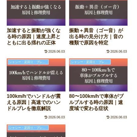
加速すると振動が強くな
振動＋異音（ゴー音）が
る時の原因｜速度上昇と
出る時の見分け方｜音の
ともに出る揺れの正体
種類で原因を特定
2026.06.03
2026.06.03
シャシー・足回り・ブレーキの故障と修理費用
シャシー・足回り・ブレーキの故障と修理費用
100km/hでハンドルが震
80〜100km/hで車体がブ
える原因｜高速でのハン
ルブルする時の原因｜速
ドルブレを徹底解説
度域で変わる症状
2026.06.03
2026.06.03
シャシー・足回り・ブレーキの故障と修理費用