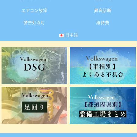
エアコン故障
異音診断
警告灯点灯
維持費
日本語