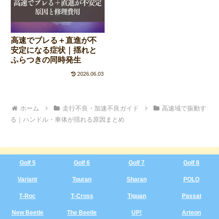
高速でブレる＋直進が不
安定になる症状｜揺れと
ふらつきの同時発生
2026.06.03
ホーム
走行不良・加速不良ガイド
高速域で振動す
る｜ハンドル・車体が揺れる原因まとめ
Golf 5
Golf 6
Golf 7
Golf 8
Variant
Touran
Sharan
POLO
T‑Roc
T‑Cross
Tiguan
Passat
New Beetle
The Beetle
UP!
Arteon