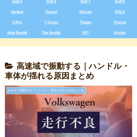
Golf 5
Golf 6
Golf 7
Golf 8
Variant
Touran
Sharan
POLO
T‑Roc
T‑Cross
Tiguan
Passat
New Beetle
The Beetle
UP!
Arteon
高速域で振動する｜ハンドル・
車体が揺れる原因まとめ
高速域で振動する｜ハンドル・車体が揺れる原因まとめ