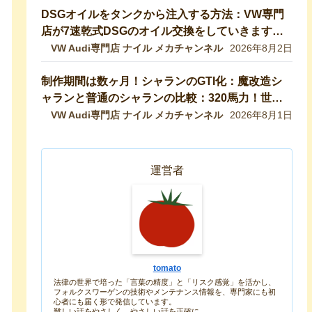
DSGオイルをタンクから注入する方法：VW専門
店が7速乾式DSGのオイル交換をしていきます！
DQ200【VW修理】
VW Audi専門店 ナイル メカチャンネル
2026年8月2日
制作期間は数ヶ月！シャランのGTI化：魔改造シ
ャランと普通のシャランの比較：320馬力！世界
最速のシャランをVW専門店が生み出したので紹
VW Audi専門店 ナイル メカチャンネル
2026年8月1日
介します！ 【VW修理】
運営者
tomato
法律の世界で培った「言葉の精度」と「リスク感覚」を活かし、
フォルクスワーゲンの技術やメンテナンス情報を、専門家にも初
心者にも届く形で発信しています。
難しい話をやさしく、やさしい話を正確に。