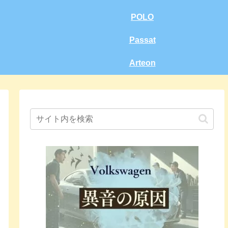
POLO
Passat
Arteon