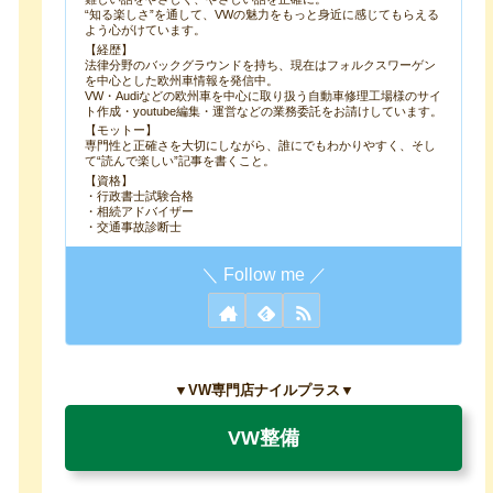
“知る楽しさ”を通して、VWの魅力をもっと身近に感じてもらえる
よう心がけています。
【経歴】
法律分野のバックグラウンドを持ち、現在はフォルクスワーゲン
を中心とした欧州車情報を発信中。
VW・Audiなどの欧州車を中心に取り扱う自動車修理工場様のサイ
ト作成・youtube編集・運営などの業務委託をお請けしています。
【モットー】
専門性と正確さを大切にしながら、誰にでもわかりやすく、そし
て“読んで楽しい”記事を書くこと。
【資格】
・行政書士試験合格
・相続アドバイザー
・交通事故診断士
▼VW専門店ナイルプラス▼
VW整備