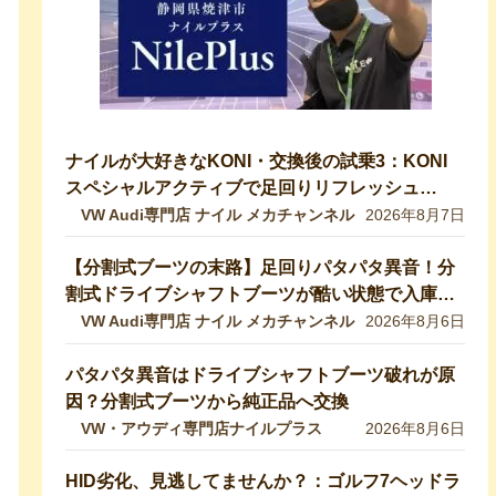
ナイルが大好きなKONI・交換後の試乗3：KONI
スペシャルアクティブで足回りリフレッシュ
【VW修理・メンテ】
VW Audi専門店 ナイル メカチャンネル
2026年8月7日
【分割式ブーツの末路】足回りパタパタ異音！分
割式ドライブシャフトブーツが酷い状態で入庫し
ました！純正ブーツに交換修理します【VW 9Nポ
VW Audi専門店 ナイル メカチャンネル
2026年8月6日
ロ】
パタパタ異音はドライブシャフトブーツ破れが原
因？分割式ブーツから純正品へ交換
VW・アウディ専門店ナイルプラス
2026年8月6日
HID劣化、見逃してませんか？：ゴルフ7ヘッドラ