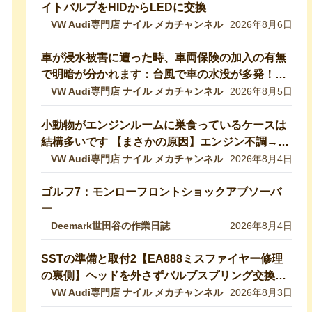
イトバルブをHIDからLEDに交換
VW Audi専門店 ナイル メカチャンネル
2026年8月6日
車が浸水被害に遭った時、車両保険の加入の有無
で明暗が分かれます：台風で車の水没が多発！冠
水車の見分け方や注意ポイントをVW専門店が解
VW Audi専門店 ナイル メカチャンネル
2026年8月5日
説していきます！【VW修理】
小動物がエンジンルームに巣食っているケースは
結構多いです 【まさかの原因】エンジン不調→開
けたら小動物の巣だった… 【VW修理】
VW Audi専門店 ナイル メカチャンネル
2026年8月4日
ゴルフ7：モンローフロントショックアブソーバ
ー
Deemark世田谷の作業日誌
2026年8月4日
SSTの準備と取付2【EA888ミスファイヤー修理
の裏側】ヘッドを外さずバルブスプリング交換！
特殊工具で行う実作業を完全公開 【VW修理】
VW Audi専門店 ナイル メカチャンネル
2026年8月3日