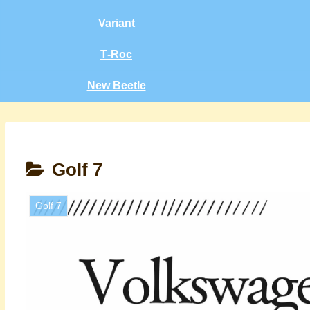
Variant
T‑Roc
New Beetle
Golf 7
Golf 7