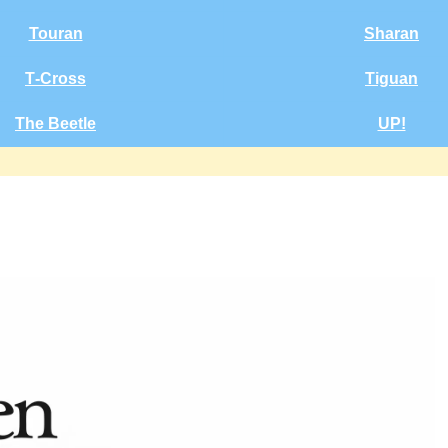
Touran
Sharan
T‑Cross
Tiguan
The Beetle
UP!