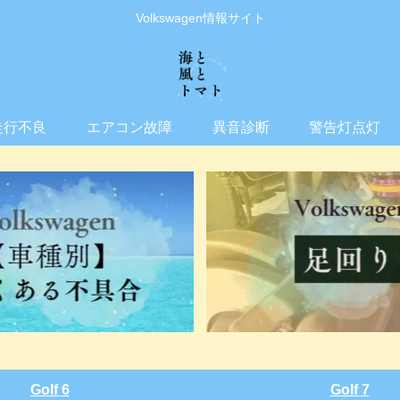
Volkswagen情報サイト
走行不良
エアコン故障
異音診断
警告灯点灯
Golf 6
Golf 7