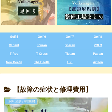
Golf 5
Golf 6
Golf 7
Golf 8
Variant
Touran
Sharan
POLO
T‑Roc
T‑Cross
Tiguan
Passat
New Beetle
The Beetle
UP!
Arteon
【故障の症状と修理費用】
【故障の症状と修理費用】