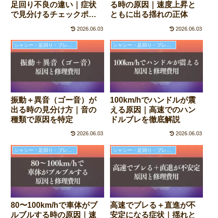
足回り不良の違い｜症状
る時の原因｜速度上昇と
で見分けるチェックポイ
ともに出る揺れの正体
ント
2026.06.03
2026.06.03
シャシー・足回り・ブレーキの故障と修理費用
シャシー・足回り・ブレーキの故障と修理費用
振動＋異音（ゴー音）が
100km/hでハンドルが震
出る時の見分け方｜音の
える原因｜高速でのハン
種類で原因を特定
ドルブレを徹底解説
2026.06.03
2026.06.03
シャシー・足回り・ブレーキの故障と修理費用
シャシー・足回り・ブレーキの故障と修理費用
80〜100km/hで車体がブ
高速でブレる＋直進が不
ルブルする時の原因｜速
安定になる症状｜揺れと