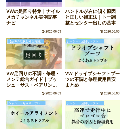
VWの足回り特集｜ナイル
ハンドルが右に傾く原因
メカチャンネル実例記事
と正しい補正法｜トー調
ナビ
整とセンター出しの基本
2026.06.03
2026.06.03
【故障の症状と修理費用】
シャシー・足回り・ブレーキの故障と修理費用
VW ドライブシャフトブー
VW足回りの不調・修理・
ツの不調と修理費用目安
メンテ総合ガイド｜ブッ
まとめ
シュ・サス・ベアリン
グ・アライメントの基礎
2026.06.03
2026.06.03
と症状別チェック
シャシー・足回り・ブレーキの故障と修理費用
シャシー・足回り・ブレーキの故障と修理費用