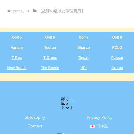
へ
ホーム
【故障の症状と修理費用】
Golf 5
Golf 6
Golf 7
Golf 8
Variant
Touran
Sharan
POLO
T‑Roc
T‑Cross
Tiguan
Passat
New Beetle
The Beetle
UP!
Arteon
philosophy
Privacy Policy
Contact
日本語