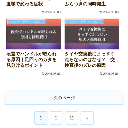
度域で変わる症状
ふらつきの同時発生
2026.06.03
2026.06.03
シャシー・足回り・ブレーキの故障と修理費用
シャシー・足回り・ブレーキの故障と修理費用
段差でハンドルが取られ
タイヤ交換後にまっすぐ
る原因｜足回りのガタを
走らないのはなぜ？｜交
見分けるポイント
換直後のズレの原因
2026.06.03
2026.06.03
次のページ
次
1
2
11