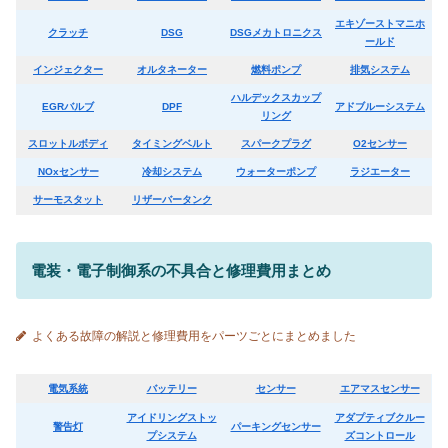
エキゾーストマニホ
クラッチ
DSG
DSGメカトロニクス
ールド
インジェクター
オルタネーター
燃料ポンプ
排気システム
ハルデックスカップ
EGRバルブ
DPF
アドブルーシステム
リング
スロットルボディ
タイミングベルト
スパークプラグ
O2センサー
NOxセンサー
冷却システム
ウォーターポンプ
ラジエーター
サーモスタット
リザーバータンク
電装・電子制御系の不具合と修理費用まとめ
よくある故障の解説と修理費用をパーツごとにまとめました
電気系統
バッテリー
センサー
エアマスセンサー
アイドリングストッ
アダプティブクルー
警告灯
パーキングセンサー
プシステム
ズコントロール