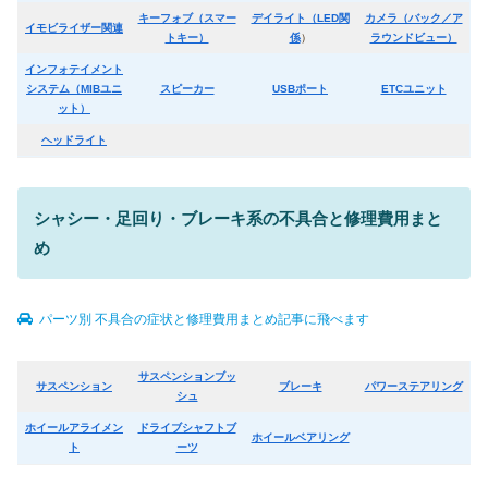
キーフォブ（スマー
デイライト（LED関
カメラ（バック／ア
イモビライザー関連
トキー）
係
）
ラウンドビュー）
インフォテイメント
システム（MIBユニ
スピーカー
USBポート
ETCユニット
ット）
ヘッドライト
シャシー・足回り・ブレーキ系の不具合と修理費用まと
め
パーツ別 不具合の症状と修理費用まとめ記事に飛べます
サスペンションブッ
サスペンション
ブレーキ
パワーステアリング
シュ
ホイールアライメン
ドライブシャフトブ
ホイールベアリング
ト
ーツ