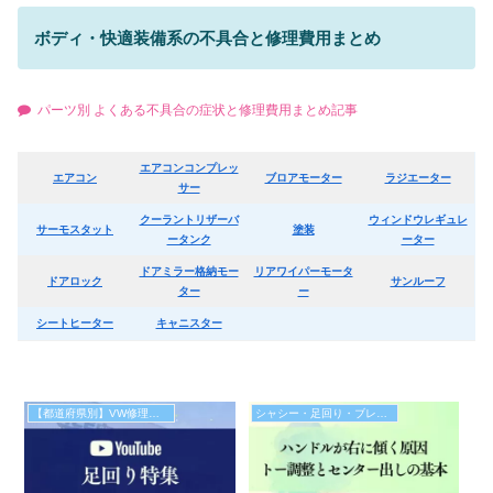
ボディ・快適装備系の不具合と修理費用まとめ
パーツ別 よくある不具合の症状と修理費用まとめ記事
エアコンコンプレッ
エアコン
ブロアモーター
ラジエーター
サー
クーラントリザーバ
ウィンドウレギュレ
サーモスタット
塗装
ータンク
ーター
ドアミラー格納モー
リアワイパーモータ
ドアロック
サンルーフ
ター
ー
シートヒーター
キャニスター
【都道府県別】VW修理取扱整備工場
シャシー・足回り・ブレーキの故障と修理費用