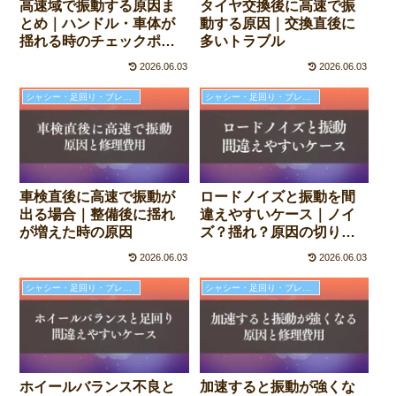
高速域で振動する原因ま
タイヤ交換後に高速で振
とめ｜ハンドル・車体が
動する原因｜交換直後に
揺れる時のチェックポイ
多いトラブル
ントと対処法
2026.06.03
2026.06.03
シャシー・足回り・ブレーキの故障と修理費用
シャシー・足回り・ブレーキの故障と修理費用
車検直後に高速で振動が
ロードノイズと振動を間
出る場合｜整備後に揺れ
違えやすいケース｜ノイ
が増えた時の原因
ズ？揺れ？原因の切り分
け
2026.06.03
2026.06.03
シャシー・足回り・ブレーキの故障と修理費用
シャシー・足回り・ブレーキの故障と修理費用
ホイールバランス不良と
加速すると振動が強くな