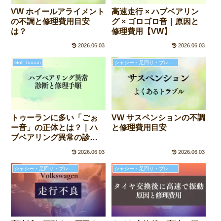
VW ホイールアライメント
高速走行 × ハブベアリン
の不調と修理費用目安
グ × ゴロゴロ音｜原因と
は？
修理費用【VW】
2026.06.03
2026.06.03
Golf Touran
シャシー・足回り・ブレーキの故障と修理費用
VW サスペンションの不調
トゥーランに多い「ごぉ
と修理費用目安
ー音」の正体とは？｜ハ
ブベアリング異常の診断
と修理手順
2026.06.03
2026.06.03
シャシー・足回り・ブレーキの故障と修理費用
シャシー・足回り・ブレーキの故障と修理費用