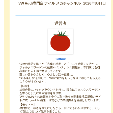
生み出したので紹介します！
VW Audi専門店 ナイル メカチャンネル
2026年8月1日
運営者
tomato
法律の世界で培った「言葉の精度」と「リスク感覚」を活かし、
フォルクスワーゲンの技術やメンテナンス情報を、専門家にも初
心者にも届く形で発信しています。
難しい話をやさしく、やさしい話を正確に。
“知る楽しさ”を通して、VWの魅力をもっと身近に感じてもらえる
よう心がけています。
【経歴】
法律分野のバックグラウンドを持ち、現在はフォルクスワーゲン
を中心とした欧州車情報を発信中。
VW・Audiなどの欧州車を中心に取り扱う自動車修理工場様のサイ
ト作成・youtube編集・運営などの業務委託をお請けしています。
【モットー】
専門性と正確さを大切にしながら、誰にでもわかりやすく、そし
て“読んで楽しい”記事を書くこと。