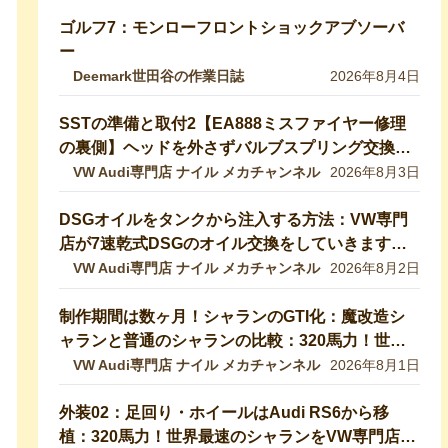
ゴルフ7：モンローフロントショックアブソーバ
ー
Deemark世田谷の作業日誌
2026年8月4日
SSTの準備と取付2【EA888ミスファイヤー修理
の裏側】ヘッドを外さずバルブスプリング交換！
特殊工具で行う実作業を完全公開 【VW修理】
VW Audi専門店 ナイル メカチャンネル
2026年8月3日
DSGオイルをタンクから注入する方法：VW専門
店が7速乾式DSGのオイル交換をしていきます！
DQ200【VW修理】
VW Audi専門店 ナイル メカチャンネル
2026年8月2日
制作期間は数ヶ月！シャランのGTI化：魔改造シ
ャランと普通のシャランの比較：320馬力！世界
最速のシャランをVW専門店が生み出したので紹
VW Audi専門店 ナイル メカチャンネル
2026年8月1日
介します！ 【VW修理】
外装02：足回り・ホイールはAudi RS6から移
植：320馬力！世界最速のシャランをVW専門店が