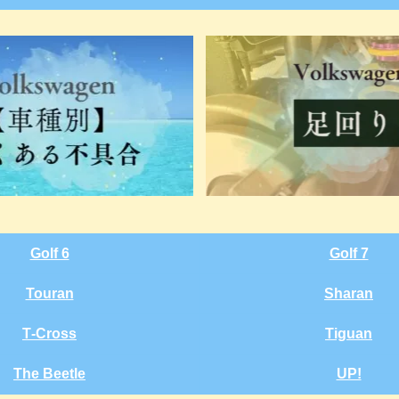
Golf 6
Golf 7
Touran
Sharan
T‑Cross
Tiguan
The Beetle
UP!