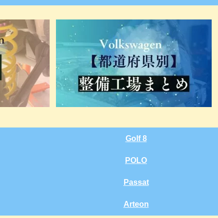
Golf 8
POLO
Passat
Arteon