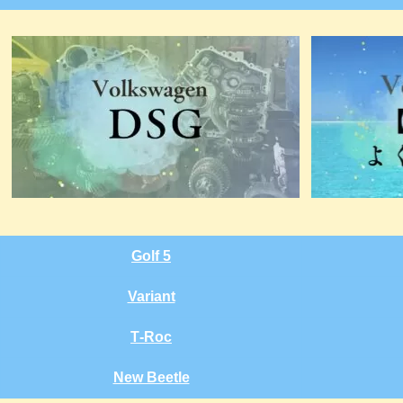
Golf 5
Variant
T‑Roc
New Beetle