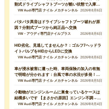
割式ドライブシャフトブーツが酷い状態で入庫し
ました！純正ブーツに交換修理します【VW 9Nポ
VW Audi専門店 ナイル メカチャンネル
2026年8月6日
ロ】
パタパタ異音はドライブシャフトブーツ破れが原
因？分割式ブーツから純正品へ交換
VW・アウディ専門店ナイルプラス
2026年8月6日
HID劣化、見逃してませんか？：ゴルフ7ヘッドラ
イトバルブをHIDからLEDに交換
VW Audi専門店 ナイル メカチャンネル
2026年8月6日
車が浸水被害に遭った時、車両保険の加入の有無
で明暗が分かれます：台風で車の水没が多発！冠
水車の見分け方や注意ポイントをVW専門店が解
VW Audi専門店 ナイル メカチャンネル
2026年8月5日
説していきます！【VW修理】
小動物がエンジンルームに巣食っているケースは
結構多いです 【まさかの原因】エンジン不調→開
けたら小動物の巣だった… 【VW修理】
VW Audi専門店 ナイル メカチャンネル
2026年8月4日