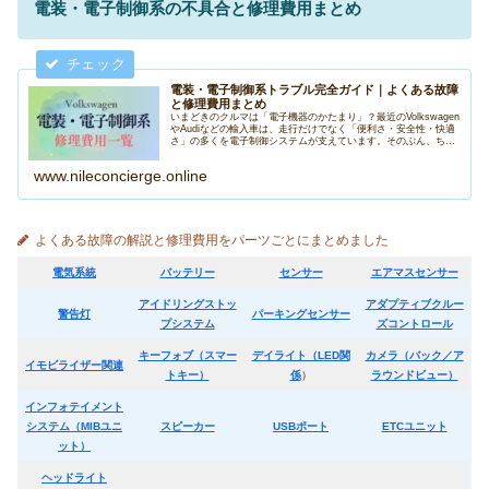
電装・電子制御系の不具合と修理費用まとめ
電装・電子制御系トラブル完全ガイド｜よくある故障
と修理費用まとめ
いまどきのクルマは「電子機器のかたまり」？最近のVolkswagen
やAudiなどの輸入車は、走行だけでなく「便利さ・安全性・快適
さ」の多くを電子制御システムが支えています。そのぶん、ちょ
っとした不具合でも警告灯が出たり機能が止まったりと、...
www.nileconcierge.online
よくある故障の解説と修理費用をパーツごとにまとめました
電気系統
バッテリー
センサー
エアマスセンサー
アイドリングストッ
アダプティブクルー
警告灯
パーキングセンサー
プシステム
ズコントロール
キーフォブ（スマー
デイライト（LED関
カメラ（バック／ア
イモビライザー関連
トキー）
係
）
ラウンドビュー）
インフォテイメント
システム（MIBユニ
スピーカー
USBポート
ETCユニット
ット）
ヘッドライト