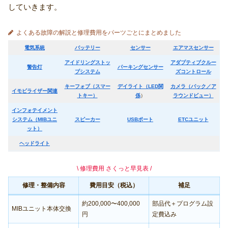
していきます。
よくある故障の解説と修理費用をパーツごとにまとめました
電気系統
バッテリー
センサー
エアマスセンサー
アイドリングストッ
アダプティブクルー
警告灯
パーキングセンサー
プシステム
ズコントロール
キーフォブ（スマー
デイライト（LED関
カメラ（バック／ア
イモビライザー関連
トキー）
係
）
ラウンドビュー）
インフォテイメント
システム（MIBユニ
スピーカー
USBポート
ETCユニット
ット）
ヘッドライト
\ 修理費用 さくっと早見表 /
修理・整備内容
費用目安（税込）
補足
約200,000〜400,000
部品代＋プログラム設
MIBユニット本体交換
円
定費込み