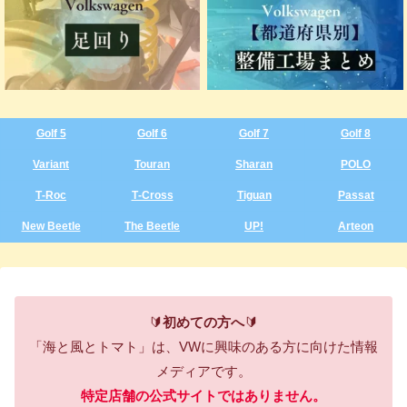
Golf 5
Golf 6
Golf 7
Golf 8
Variant
Touran
Sharan
POLO
T‑Roc
T‑Cross
Tiguan
Passat
New Beetle
The Beetle
UP!
Arteon
🔰
初めての方へ
🔰
「海と風とトマト」は、VWに興味のある方に向けた情報
メディアです。
特定店舗の公式サイトではありません。