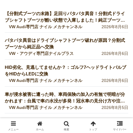
【分割式ブーツの末路】足回りパタパタ異音！分割式ドライ
ブシャフトブーツが酷い状態で入庫しました！純正ブーツに
交換修理します【VW 9Nポロ】
VW Audi専門店 ナイル メカチャンネル
2026年8月6日
パタパタ異音はドライブシャフトブーツ破れが原因？分割式
ブーツから純正品へ交換
VW・アウディ専門店ナイルプラス
2026年8月6日
HID劣化、見逃してませんか？：ゴルフ7ヘッドライトバルブ
をHIDからLEDに交換
VW Audi専門店 ナイル メカチャンネル
2026年8月6日
車が浸水被害に遭った時、車両保険の加入の有無で明暗が分
かれます：台風で車の水没が多発！冠水車の見分け方や注意
ポイントをVW専門店が解説していきます！【VW修理】
VW Audi専門店 ナイル メカチャンネル
2026年8月5日
小動物がエンジンルームに巣食っているケースは結構多いで
す 【まさかの原因】エンジン不調→開けたら小動物の巣だっ
メニュー
ホーム
検索
トップ
サイドバー