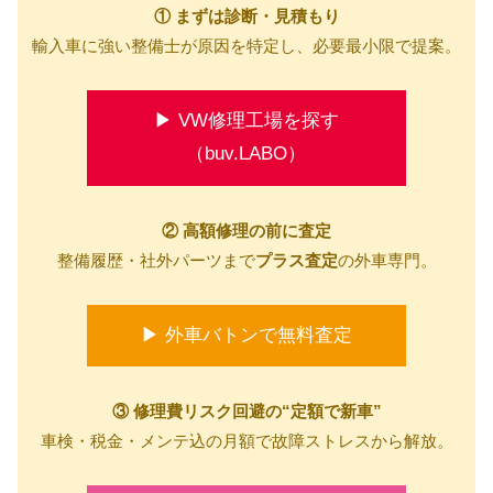
① まずは診断・見積もり
輸入車に強い整備士が原因を特定し、必要最小限で提案。
▶ VW修理工場を探す
（buv.LABO）
② 高額修理の前に査定
整備履歴・社外パーツまで
プラス査定
の外車専門。
▶ 外車バトンで無料査定
③ 修理費リスク回避の“定額で新車”
車検・税金・メンテ込の月額で故障ストレスから解放。