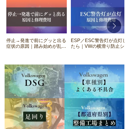
停止→発進で前にグッと出る
ESP／ESC警告灯が点灯し
症状の原因｜踏み始めが乱れ
たら｜VWの横滑り防止シス
る理由
テムの原因・走行可否・修
費用