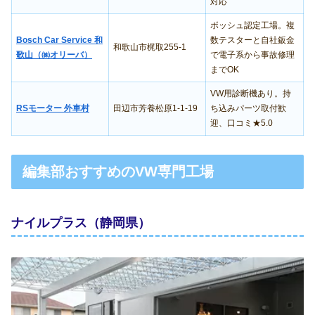
対応
ボッシュ認定工場。複
Bosch Car Service 和
数テスターと自社鈑金
和歌山市梶取255-1
歌山（㈱オリーバ）
で電子系から事故修理
までOK
VW用診断機あり。持
RSモーター 外車村
田辺市芳養松原1-1-19
ち込みパーツ取付歓
迎、口コミ★5.0
編集部おすすめのVW専門工場
ナイルプラス（静岡県）