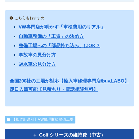
こちらもおすすめ
VW専門店が明かす「車検費用のリアル」
自動車整備の「工賃」の決め方
整備工場への「部品持ち込み」はOK？
事故車の見分け方
冠水車の見分け方
全国200社の工場が対応【輸入車修理専門店/buv.LABO】
即日入庫可能【見積もり・電話相談無料】
【都道府県別】VW修理取扱整備工場
Golf シリーズの維持費（中古）