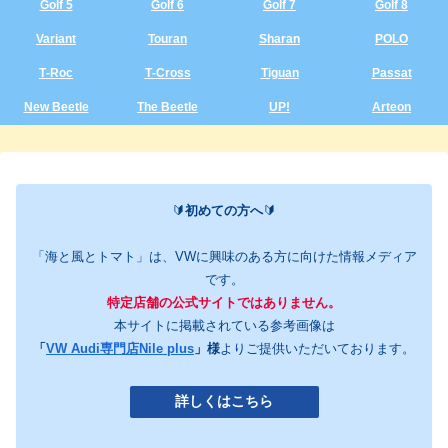
Golf 5
Golf 6
Golf 7
Golf 8
Variant
Touran
Sharan
POLO
T‑Roc
T‑Cross
Tiguan
Passat
New Beetle
The Beetle
UP!
Arteon
🔰
初めての方へ
🔰
「海と風とトマト」は、VWに興味のある方に向けた情報メディア
です。
特定店舗の公式サイトではありません。
本サイトに掲載されている参考画像は
「
VW Audi専門店Nile plus
」様
よりご提供いただいております。
詳しくはこちら