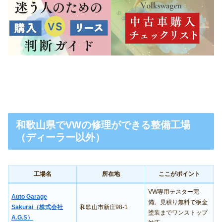
和歌山県でVWの修理ができる整備工場
（ディーラー以外）
工場名
所在地
ここがポイント
VW専用テスター完
Auto Garage
備。見積り無料で板金
Sakurai（株式会社
和歌山市新庄98-1
塗装までワンストップ
A.G.S）