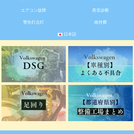
エアコン故障
異音診断
警告灯点灯
維持費
日本語