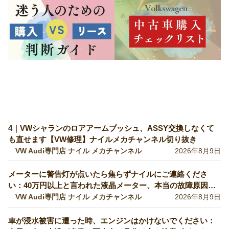
4｜VWシャランのロアアームブッシュ、ASSY交換しなくて
も直せます【VW修理】ナイルメカチャンネル切り抜き
VW Audi専門店 ナイル メカチャンネル
2026年8月9日
メーターに警告灯が点いたら焦らずナイルにご連絡くださ
い：40万円以上と言われた液晶メーター、本当の故障原因は
これです。【VW修理】
VW Audi専門店 ナイル メカチャンネル
2026年8月9日
車が浸水被害に遭った時、エンジンはかけないでください：