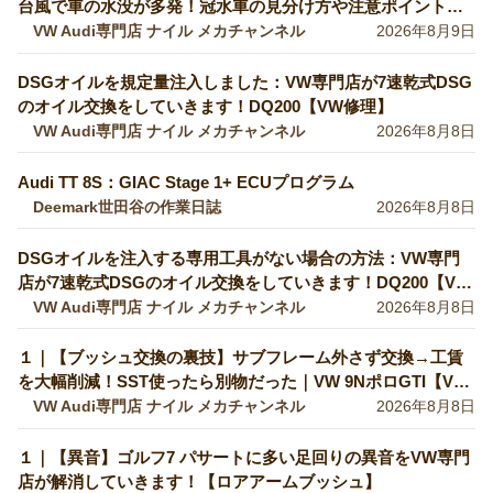
台風で車の水没が多発！冠水車の見分け方や注意ポイントを
VW専門店が解説していきます！【VW修理】
VW Audi専門店 ナイル メカチャンネル
2026年8月9日
DSGオイルを規定量注入しました：VW専門店が7速乾式DSG
のオイル交換をしていきます！DQ200【VW修理】
VW Audi専門店 ナイル メカチャンネル
2026年8月8日
Audi TT 8S：GIAC Stage 1+ ECUプログラム
Deemark世田谷の作業日誌
2026年8月8日
DSGオイルを注入する専用工具がない場合の方法：VW専門
店が7速乾式DSGのオイル交換をしていきます！DQ200【VW
修理】
VW Audi専門店 ナイル メカチャンネル
2026年8月8日
１｜【ブッシュ交換の裏技】サブフレーム外さず交換→工賃
を大幅削減！SST使ったら別物だった｜VW 9NポロGTI【VW
Audiの修理・整備】
VW Audi専門店 ナイル メカチャンネル
2026年8月8日
１｜【異音】ゴルフ7 パサートに多い足回りの異音をVW専門
店が解消していきます！【ロアアームブッシュ】