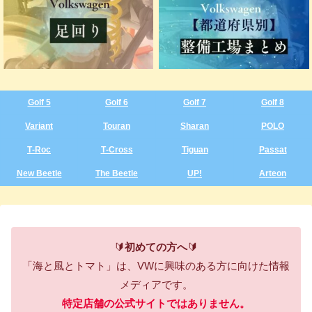
Golf 5
Golf 6
Golf 7
Golf 8
Variant
Touran
Sharan
POLO
T‑Roc
T‑Cross
Tiguan
Passat
New Beetle
The Beetle
UP!
Arteon
🔰
初めての方へ
🔰
「海と風とトマト」は、VWに興味のある方に向けた情報
メディアです。
特定店舗の公式サイトではありません。