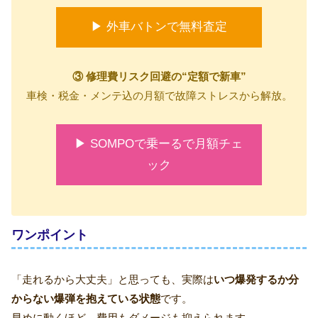
▶ 外車バトンで無料査定
③ 修理費リスク回避の“定額で新車”
車検・税金・メンテ込の月額で故障ストレスから解放。
▶ SOMPOで乗ーるで月額チェ
ック
ワンポイント
「走れるから大丈夫」と思っても、実際は
いつ爆発するか分
からない爆弾を抱えている状態
です。
早めに動くほど、費用もダメージも抑えられます。