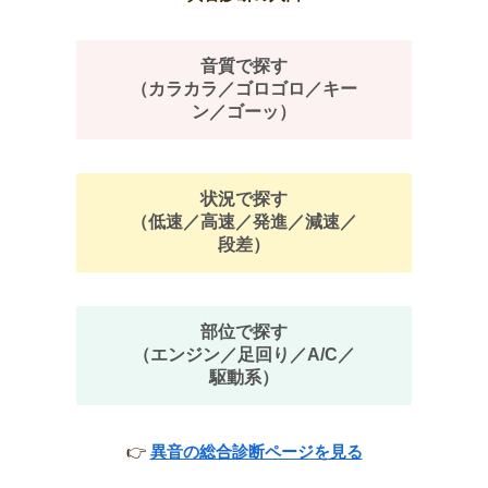
音質で探す
（カラカラ／ゴロゴロ／キー
ン／ゴーッ）
状況で探す
（低速／高速／発進／減速／
段差）
部位で探す
（エンジン／足回り／A/C／
駆動系）
👉
異音の総合診断ページを見る