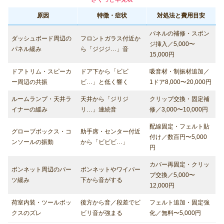
原因
特徴・症状
対処法と費用目安
パネルの補修・スポン
ダッシュボード周辺の
フロントガラス付近か
ジ挿入／5,000〜
パネル緩み
ら「ジジジ…」音
15,000円
ドアトリム・スピーカ
ドア下から「ビビ
吸音材・制振材追加／
ー周辺の共振
ビ…」と低く響く
1ドア8,000〜20,000円
ルームランプ・天井ラ
天井から「ジリジ
クリップ交換・固定補
イナーの緩み
リ…」連続音
修／3,000〜10,000円
配線固定・フェルト貼
グローブボックス・コ
助手席・センター付近
付け／数百円〜5,000
ンソールの振動
から「ビビビ…」
円
カバー再固定・クリッ
ボンネット周辺のパー
ボンネットやワイパー
プ交換／5,000〜
ツ緩み
下から音がする
12,000円
荷室内装・ツールボッ
後方から音／段差でビ
フェルト追加・固定強
クスのズレ
ビリ音が強まる
化／無料〜5,000円