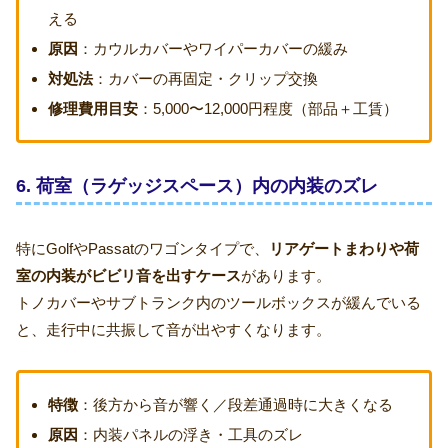
える
原因
：カウルカバーやワイパーカバーの緩み
対処法
：カバーの再固定・クリップ交換
修理費用目安
：5,000〜12,000円程度（部品＋工賃）
6. 荷室（ラゲッジスペース）内の内装のズレ
特にGolfやPassatのワゴンタイプで、
リアゲートまわりや荷
室の内装がビビリ音を出すケース
があります。
トノカバーやサブトランク内のツールボックスが緩んでいる
と、走行中に共振して音が出やすくなります。
特徴
：後方から音が響く／段差通過時に大きくなる
原因
：内装パネルの浮き・工具のズレ