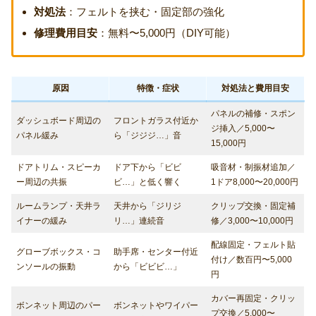
対処法
：フェルトを挟む・固定部の強化
修理費用目安
：無料〜5,000円（DIY可能）
原因
特徴・症状
対処法と費用目安
パネルの補修・スポン
ダッシュボード周辺の
フロントガラス付近か
ジ挿入／5,000〜
パネル緩み
ら「ジジジ…」音
15,000円
ドアトリム・スピーカ
ドア下から「ビビ
吸音材・制振材追加／
ー周辺の共振
ビ…」と低く響く
1ドア8,000〜20,000円
ルームランプ・天井ラ
天井から「ジリジ
クリップ交換・固定補
イナーの緩み
リ…」連続音
修／3,000〜10,000円
配線固定・フェルト貼
グローブボックス・コ
助手席・センター付近
付け／数百円〜5,000
ンソールの振動
から「ビビビ…」
円
カバー再固定・クリッ
ボンネット周辺のパー
ボンネットやワイパー
プ交換／5,000〜