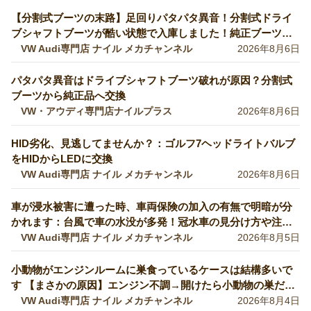
【分割式ブーツの末路】足回りパタパタ異音！分割式ドライ
ブシャフトブーツが酷い状態で入庫しました！純正ブーツに
交換修理します【VW 9Nポロ】
VW Audi専門店 ナイル メカチャンネル
2026年8月6日
パタパタ異音はドライブシャフトブーツ破れが原因？分割式
ブーツから純正品へ交換
VW・アウディ専門店ナイルプラス
2026年8月6日
HID劣化、見逃してませんか？：ゴルフ7ヘッドライトバルブ
をHIDからLEDに交換
VW Audi専門店 ナイル メカチャンネル
2026年8月6日
車が浸水被害に遭った時、車両保険の加入の有無で明暗が分
かれます：台風で車の水没が多発！冠水車の見分け方や注意
ポイントをVW専門店が解説していきます！【VW修理】
VW Audi専門店 ナイル メカチャンネル
2026年8月5日
小動物がエンジンルームに巣食っているケースは結構多いで
す 【まさかの原因】エンジン不調→開けたら小動物の巣だっ
た… 【VW修理】
VW Audi専門店 ナイル メカチャンネル
2026年8月4日