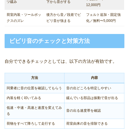
ツ緩み
下から音がする
12,000円
荷室内装・ツールボッ
後方から音／段差でビ
フェルト追加・固定強
クスのズレ
ビリ音が強まる
化／無料〜5,000円
ビビリ音のチェックと対策方法
自分でできるチェックとしては、以下の方法が有効です。
方法
内容
同乗者に音の位置を確認してもらう
音の出どころを特定しやすい
内装を軽く叩いてみる
緩んでいる部品は振動で音が出る
低速・中速・高速と速度を変えてみ
音の出る速度帯を確認
る
荷物をすべて降ろして走行する
荷室由来の音を排除できる