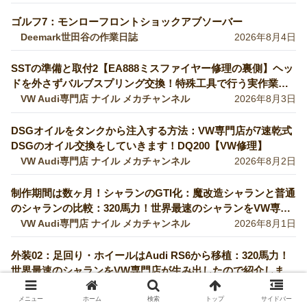
ゴルフ7：モンローフロントショックアブソーバー
Deemark世田谷の作業日誌
2026年8月4日
SSTの準備と取付2【EA888ミスファイヤー修理の裏側】ヘッ
ドを外さずバルブスプリング交換！特殊工具で行う実作業を
完全公開 【VW修理】
VW Audi専門店 ナイル メカチャンネル
2026年8月3日
DSGオイルをタンクから注入する方法：VW専門店が7速乾式
DSGのオイル交換をしていきます！DQ200【VW修理】
VW Audi専門店 ナイル メカチャンネル
2026年8月2日
制作期間は数ヶ月！シャランのGTI化：魔改造シャランと普通
のシャランの比較：320馬力！世界最速のシャランをVW専門
店が生み出したので紹介します！ 【VW修理】
VW Audi専門店 ナイル メカチャンネル
2026年8月1日
外装02：足回り・ホイールはAudi RS6から移植：320馬力！
世界最速のシャランをVW専門店が生み出したので紹介しま
す！
VW Audi専門店 ナイル メカチャンネル
2026年8月1日
メニュー
ホーム
検索
トップ
サイドバー