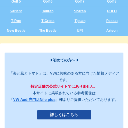
Golf 5
Golf 6
Golf 7
Golf 8
Variant
Touran
Sharan
POLO
T‑Roc
T‑Cross
Tiguan
Passat
New Beetle
The Beetle
UP!
Arteon
🔰
初めての方へ
🔰
「海と風とトマト」は、VWに興味のある方に向けた情報メディア
です。
特定店舗の公式サイトではありません。
本サイトに掲載されている参考画像は
「
VW Audi専門店Nile plus
」様
よりご提供いただいております。
詳しくはこちら