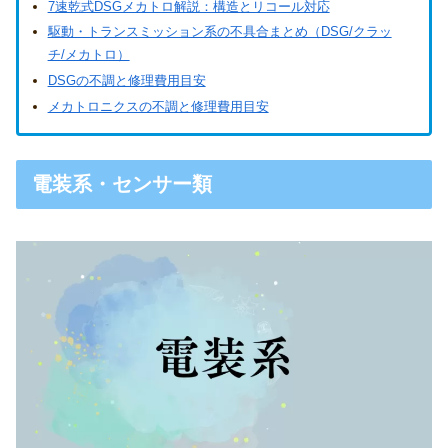
7速乾式DSGメカトロ解説：構造とリコール対応
駆動・トランスミッション系の不具合まとめ（DSG/クラッ
チ/メカトロ）
DSGの不調と修理費用目安
メカトロニクスの不調と修理費用目安
電装系・センサー類