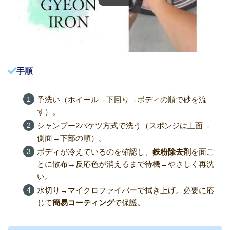
手順
予洗い（ホイール→下回り→ボディの順で砂を流
す）。
シャンプー2バケツ方式で洗う（スポンジは上面→
側面→下部の順）。
ボディが冷えているのを確認し、
鉄粉除去剤
を面ご
とに散布→反応色が消えるまで待機→やさしく再洗
い。
水切り→マイクロファイバーで拭き上げ。必要に応
じて
簡易コーティング
で保護。