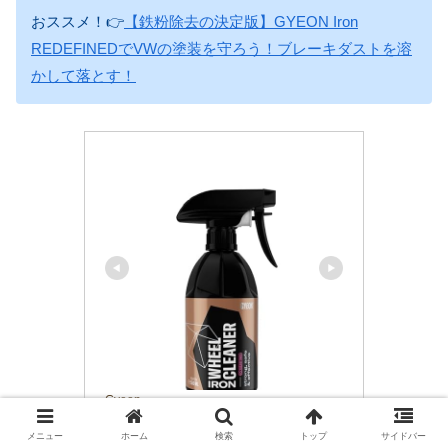
おススメ！👉
【鉄粉除去の決定版】GYEON Iron
REDEFINEDでVWの塗装を守ろう！ブレーキダストを溶
かして落とす！
Gyeon
GYEON(ジーオン)Q2M Iron Whe
メニュー
ホーム
検索
トップ
サイドバー