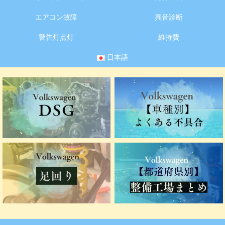
エアコン故障
異音診断
警告灯点灯
維持費
日本語