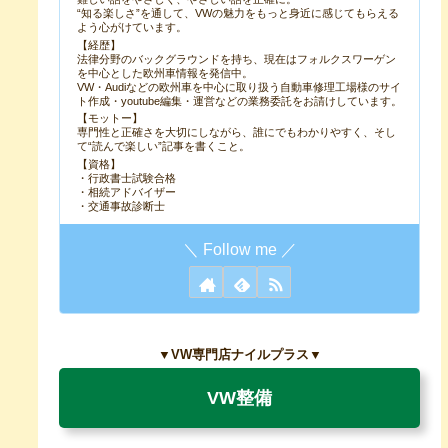
“知る楽しさ”を通して、VWの魅力をもっと身近に感じてもらえる
よう心がけています。
【経歴】
法律分野のバックグラウンドを持ち、現在はフォルクスワーゲン
を中心とした欧州車情報を発信中。
VW・Audiなどの欧州車を中心に取り扱う自動車修理工場様のサイ
ト作成・youtube編集・運営などの業務委託をお請けしています。
【モットー】
専門性と正確さを大切にしながら、誰にでもわかりやすく、そし
て“読んで楽しい”記事を書くこと。
【資格】
・行政書士試験合格
・相続アドバイザー
・交通事故診断士
▼VW専門店ナイルプラス▼
VW整備