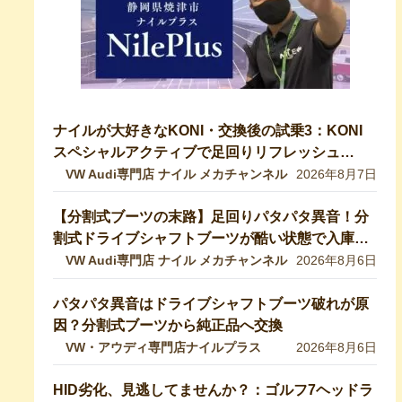
ナイルが大好きなKONI・交換後の試乗3：KONI
スペシャルアクティブで足回りリフレッシュ
【VW修理・メンテ】
VW Audi専門店 ナイル メカチャンネル
2026年8月7日
【分割式ブーツの末路】足回りパタパタ異音！分
割式ドライブシャフトブーツが酷い状態で入庫し
ました！純正ブーツに交換修理します【VW 9Nポ
VW Audi専門店 ナイル メカチャンネル
2026年8月6日
ロ】
パタパタ異音はドライブシャフトブーツ破れが原
因？分割式ブーツから純正品へ交換
VW・アウディ専門店ナイルプラス
2026年8月6日
HID劣化、見逃してませんか？：ゴルフ7ヘッドラ