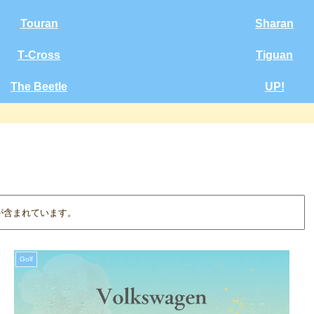
Touran
Sharan
T‑Cross
Tiguan
The Beetle
UP!
が含まれています。
Golf