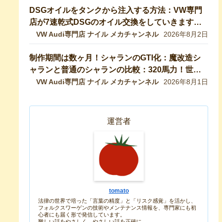
DSGオイルをタンクから注入する方法：VW専門
店が7速乾式DSGのオイル交換をしていきます！
DQ200【VW修理】
VW Audi専門店 ナイル メカチャンネル
2026年8月2日
制作期間は数ヶ月！シャランのGTI化：魔改造シ
ャランと普通のシャランの比較：320馬力！世界
最速のシャランをVW専門店が生み出したので紹
VW Audi専門店 ナイル メカチャンネル
2026年8月1日
介します！ 【VW修理】
運営者
tomato
法律の世界で培った「言葉の精度」と「リスク感覚」を活かし、
フォルクスワーゲンの技術やメンテナンス情報を、専門家にも初
心者にも届く形で発信しています。
難しい話をやさしく、やさしい話を正確に。