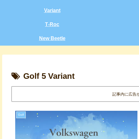
Variant
T‑Roc
New Beetle
Golf 5 Variant
記事内に広告
Golf