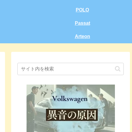
POLO
Passat
Arteon