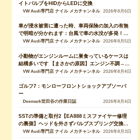
イトバルブをHIDからLEDに交換
VW Audi専門店 ナイル メカチャンネル
2026年8月6日
車が浸水被害に遭った時、車両保険の加入の有無
で明暗が分かれます：台風で車の水没が多発！冠
水車の見分け方や注意ポイントをVW専門店が解
VW Audi専門店 ナイル メカチャンネル
2026年8月5日
説していきます！【VW修理】
小動物がエンジンルームに巣食っているケースは
結構多いです 【まさかの原因】エンジン不調→開
けたら小動物の巣だった… 【VW修理】
VW Audi専門店 ナイル メカチャンネル
2026年8月4日
ゴルフ7：モンローフロントショックアブソーバ
ー
Deemark世田谷の作業日誌
2026年8月4日
SSTの準備と取付2【EA888ミスファイヤー修理
の裏側】ヘッドを外さずバルブスプリング交換！
特殊工具で行う実作業を完全公開 【VW修理】
VW Audi専門店 ナイル メカチャンネル
2026年8月3日