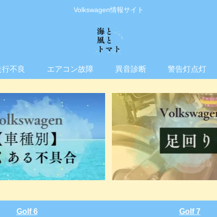
Volkswagen情報サイト
走行不良
エアコン故障
異音診断
警告灯点灯
Golf 6
Golf 7