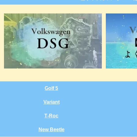
Golf 5
Variant
T‑Roc
New Beetle