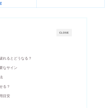
付
CLOSE
破れるとどうなる？
要なサイン
法
せる？
用目安