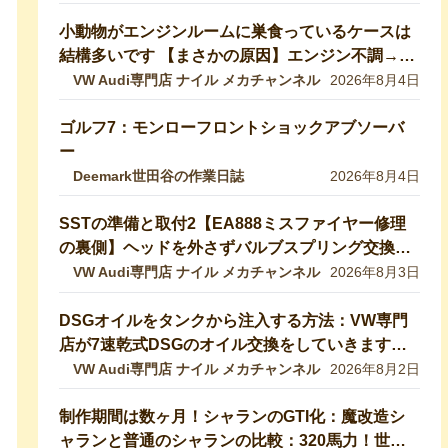
説していきます！【VW修理】
小動物がエンジンルームに巣食っているケースは
結構多いです 【まさかの原因】エンジン不調→開
けたら小動物の巣だった… 【VW修理】
VW Audi専門店 ナイル メカチャンネル
2026年8月4日
ゴルフ7：モンローフロントショックアブソーバ
ー
Deemark世田谷の作業日誌
2026年8月4日
SSTの準備と取付2【EA888ミスファイヤー修理
の裏側】ヘッドを外さずバルブスプリング交換！
特殊工具で行う実作業を完全公開 【VW修理】
VW Audi専門店 ナイル メカチャンネル
2026年8月3日
DSGオイルをタンクから注入する方法：VW専門
店が7速乾式DSGのオイル交換をしていきます！
DQ200【VW修理】
VW Audi専門店 ナイル メカチャンネル
2026年8月2日
制作期間は数ヶ月！シャランのGTI化：魔改造シ
ャランと普通のシャランの比較：320馬力！世界