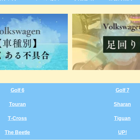
Golf 6
Golf 7
Touran
Sharan
T‑Cross
Tiguan
The Beetle
UP!