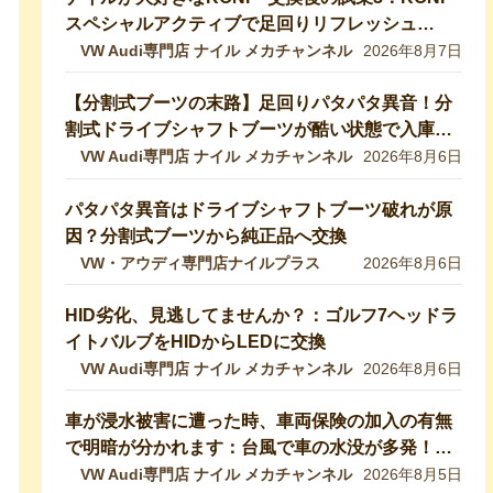
スペシャルアクティブで足回りリフレッシュ
【VW修理・メンテ】
VW Audi専門店 ナイル メカチャンネル
2026年8月7日
【分割式ブーツの末路】足回りパタパタ異音！分
割式ドライブシャフトブーツが酷い状態で入庫し
ました！純正ブーツに交換修理します【VW 9Nポ
VW Audi専門店 ナイル メカチャンネル
2026年8月6日
ロ】
パタパタ異音はドライブシャフトブーツ破れが原
因？分割式ブーツから純正品へ交換
VW・アウディ専門店ナイルプラス
2026年8月6日
HID劣化、見逃してませんか？：ゴルフ7ヘッドラ
イトバルブをHIDからLEDに交換
VW Audi専門店 ナイル メカチャンネル
2026年8月6日
車が浸水被害に遭った時、車両保険の加入の有無
で明暗が分かれます：台風で車の水没が多発！冠
水車の見分け方や注意ポイントをVW専門店が解
VW Audi専門店 ナイル メカチャンネル
2026年8月5日