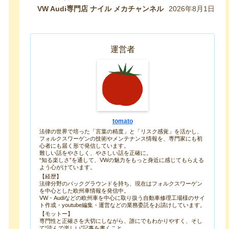
最速のシャランをVW専門店が生み出したので紹
VW Audi専門店 ナイル メカチャンネル
2026年8月1日
介します！ 【VW修理】
運営者
tomato
法律の世界で培った「言葉の精度」と「リスク感覚」を活かし、
フォルクスワーゲンの技術やメンテナンス情報を、専門家にも初
心者にも届く形で発信しています。
難しい話をやさしく、やさしい話を正確に。
“知る楽しさ”を通して、VWの魅力をもっと身近に感じてもらえる
よう心がけています。
【経歴】
法律分野のバックグラウンドを持ち、現在はフォルクスワーゲン
を中心とした欧州車情報を発信中。
VW・Audiなどの欧州車を中心に取り扱う自動車修理工場様のサイ
ト作成・youtube編集・運営などの業務委託をお請けしています。
【モットー】
専門性と正確さを大切にしながら、誰にでもわかりやすく、そし
て“読んで楽しい”記事を書くこと。