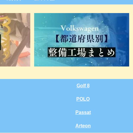
Golf 8
POLO
Passat
Arteon