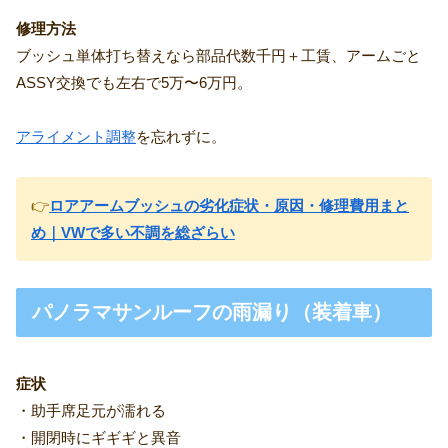
修理方法
ブッシュ単体打ち替えなら部品代数千円＋工賃、アームごと
ASSY交換でも左右で5万〜6万円。
アライメント調整
を忘れずに。
👉
ロアアームブッシュの劣化症状・原因・修理費用まと
め｜VWで多い不調を総ざらい
パノラマサンルーフの雨漏り（装着車）
症状
・助手席足元が濡れる
・開閉時にギギギと異音