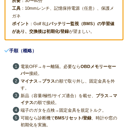
所要
：30〜60分
工具
：10mmレンチ、記憶保持電源（任意）、保護メ
ガネ
ポイント
：Golf 8は
バッテリー監視（BMS）の学習値
があり、交換後は初期化/登録
が望ましい。
手順（概略）
電装OFF→キー離隔。必要なら
OBDメモリーセー
バー
接続。
マイナス→プラス
の順で取り外し、固定金具を外
す。
新品（容量/極性/サイズ適合）を載せ、
プラス→マ
イナス
の順で接続。
端子のガタを点検→固定金具を規定トルク。
可能なら診断機で
BMSリセット/登録
、時計や窓の
初期化を実施。