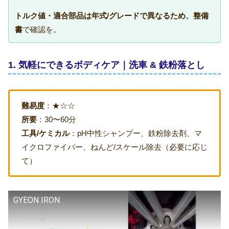
トルク値・適合部品は年式/グレードで異なるため、整備
書
で確認を。
1. 気軽にできるボディケア｜洗車 & 鉄粉落とし
難易度
：★☆☆
所要
：30〜60分
工具/ケミカル
：pH中性シャンプー、鉄粉除去剤、マ
イクロファイバー、ねんど/スケール除去（必要に応じ
て）
GYEON IRON