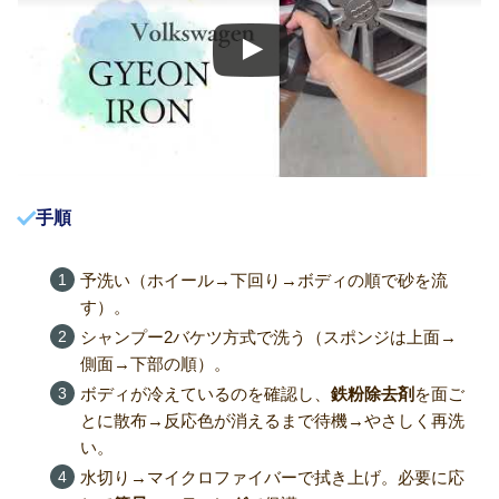
手順
予洗い（ホイール→下回り→ボディの順で砂を流
す）。
シャンプー2バケツ方式で洗う（スポンジは上面→
側面→下部の順）。
ボディが冷えているのを確認し、
鉄粉除去剤
を面ご
とに散布→反応色が消えるまで待機→やさしく再洗
い。
水切り→マイクロファイバーで拭き上げ。必要に応