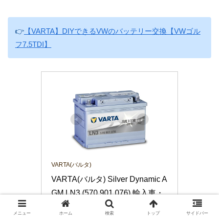
👉
【VARTA】DIYできるVWのバッテリー交換【VWゴル
フ7.5TDI】
VARTA(バルタ)
VARTA(バルタ) Silver Dynamic A
GM LN3 (570 901 076) 輸入車・
国産車用バッテリー
メニュー
ホーム
検索
トップ
サイドバー