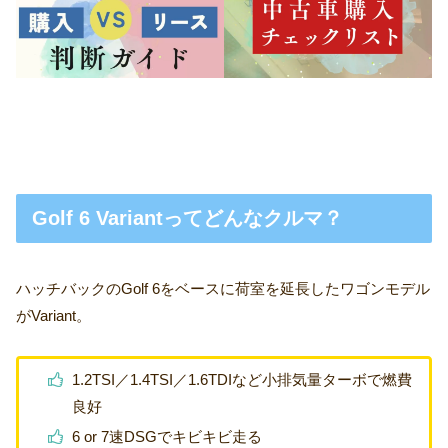
Golf 6 Variantってどんなクルマ？
ハッチバックのGolf 6をベースに荷室を延長したワゴンモデル
がVariant。
1.2TSI／1.4TSI／1.6TDIなど小排気量ターボで燃費
良好
6 or 7速DSGでキビキビ走る