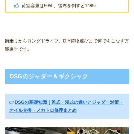
荷室容量は505L、後席を倒すと1495L
街乗りからロングドライブ、DIY荷物運びまで何でもこなす万
能選手です。
DSGのジャダー＆ギクシャク
👉
DSGの基礎知識｜乾式・湿式の違いとジャダー対策・
オイル交換・メカトロ修理まとめ