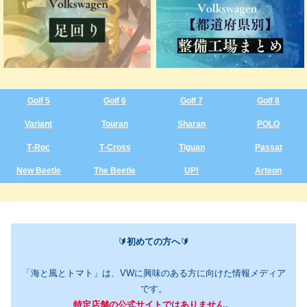
Golf 5
Golf 6
Golf 7
Golf 8
Variant
Touran
Sharan
POLO
T‑Roc
T‑Cross
Tiguan
Passat
New Beetle
The Beetle
UP!
Arteon
🔰
初めての方へ
🔰
「海と風とトマト」は、VWに興味のある方に向けた情報メディア
です。
特定店舗の公式サイトではありません。