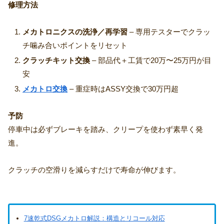
修理方法
メカトロニクスの洗浄／再学習
– 専用テスターでクラッ
チ噛み合いポイントをリセット
クラッチキット交換
– 部品代＋工賃で20万〜25万円が目
安
メカトロ交換
– 重症時はASSY交換で30万円超
予防
停車中は必ずブレーキを踏み、クリープを使わず素早く発
進。
クラッチの空滑りを減らすだけで寿命が伸びます。
7速乾式DSGメカトロ解説：構造とリコール対応