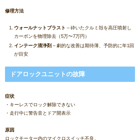
修理方法
ウォールナットブラスト
– 砕いたクルミ殻を高圧噴射し
カーボンを物理除去（5万〜7万円）
インテーク清浄剤
– 劇的な改善は期待薄、予防的に年1回
が目安
ドアロックユニットの故障
症状
・キーレスでロック解除できない
・走行中に警告音とドア開表示
原因
ロックモーター内のマイクロスイッチ不良。