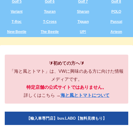
Golf 5
Golf 6
Golf 7
Golf 8
Variant
Touran
Sharan
POLO
T‑Roc
T‑Cross
Tiguan
Passat
New Beetle
The Beetle
UP!
Arteon
🔰
初めての方へ
🔰
「海と風とトマト」は、VWに興味のある方に向けた情報
メディアです。
特定店舗の公式サイトではありません。
詳しくはこちら →
海と風とトマトについて
【輸入車専門店】buv.LABO【無料見積もり】