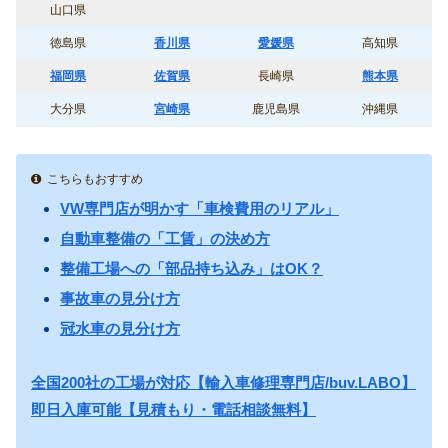
山口県
徳島県
香川県
愛媛県
高知県
福岡県
佐賀県
長崎県
熊本県
大分県
宮崎県
鹿児島県
沖縄県
こちらもおすすめ
VW専門店が明かす「車検費用のリアル」
自動車整備の「工賃」の決め方
整備工場への「部品持ち込み」はOK？
事故車の見分け方
冠水車の見分け方
全国200社の工場が対応【輸入車修理専門店/buv.LABO】
即日入庫可能【見積もり・電話相談無料】