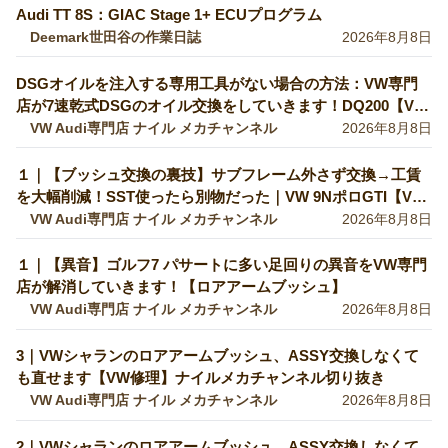
Audi TT 8S：GIAC Stage 1+ ECUプログラム
Deemark世田谷の作業日誌
2026年8月8日
DSGオイルを注入する専用工具がない場合の方法：VW専門
店が7速乾式DSGのオイル交換をしていきます！DQ200【VW
修理】
VW Audi専門店 ナイル メカチャンネル
2026年8月8日
１｜【ブッシュ交換の裏技】サブフレーム外さず交換→工賃
を大幅削減！SST使ったら別物だった｜VW 9NポロGTI【VW
Audiの修理・整備】
VW Audi専門店 ナイル メカチャンネル
2026年8月8日
１｜【異音】ゴルフ7 パサートに多い足回りの異音をVW専門
店が解消していきます！【ロアアームブッシュ】
VW Audi専門店 ナイル メカチャンネル
2026年8月8日
3｜VWシャランのロアアームブッシュ、ASSY交換しなくて
も直せます【VW修理】ナイルメカチャンネル切り抜き
VW Audi専門店 ナイル メカチャンネル
2026年8月8日
2｜VWシャランのロアアームブッシュ、ASSY交換しなくて