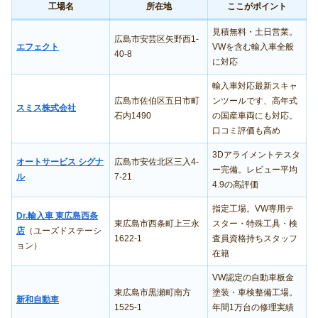
工場名
所在地
ここがポイント
見積無料・土日営業。
広島市安芸区矢野西1-
エフェクト
VWを含む輸入車全般
40-8
に対応
輸入車対応最新スキャ
広島市佐伯区五日市町
ンツールです、高年式
スミス株式会社
石内1490
の国産車両にも対応。
口コミ評価も高め
3Dアライメントテスタ
オートサービス シグナ
広島市安佐北区三入4-
ー完備。レビュー平均
ル
7-21
4.9の高評価
指定工場。VW専用テ
Dr.輸入車 東広島西条
東広島市西条町上三永
スター・特殊工具・検
店
（ユーズドステーシ
1622-1
査員資格持ちスタッフ
ョン）
在籍
VW認定の自動車板金
東広島市黒瀬町南方
塗装・車検整備工場。
新和自動車
1525-1
年間1万台の修理実績