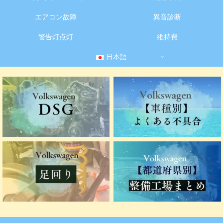
エアコン故障
異音診断
警告灯点灯
維持費
日本語