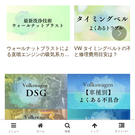
ウォールナットブラストによ
VW タイミングベルトの不
る直噴エンジンの吸気系カー
と修理費用目安は？
ボン除去｜PSIエンジンの構
造的課題と最新洗浄技術
メニュー
ホーム
検索
トップ
サイドバー