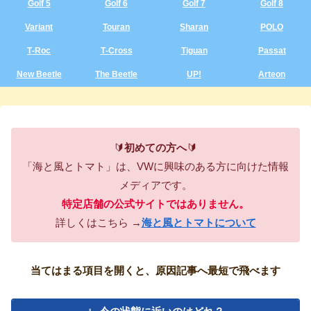
Golf 5
Golf 6
Golf 7
Golf 8
Variant
Touran
Sharan
POLO
T‑Roc
T‑Cross
Tiguan
Passat
New Beetle
The Beetle
UP!
Arteon
🔰
初めての方へ
🔰
「海と風とトマト」は、VWに興味のある方に向けた情報
メディアです。
特定店舗の公式サイトではありません。
詳しくはこちら →
海と風とトマトについて
当てはまる項目を開くと、原因記事へ最短で飛べます