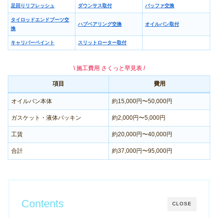
足回りリフレッシュ
ダウンサス取付
バッファ交換
タイロッドエンドブーツ交
ハブベアリング交換
オイルパン取付
換
キャリパーペイント
スリットローター取付
\ 施工費用 さくっと早見表 /
項目
費用
オイルパン本体
約15,000円〜50,000円
ガスケット・液体パッキン
約2,000円〜5,000円
工賃
約20,000円〜40,000円
合計
約37,000円〜95,000円
Contents
CLOSE