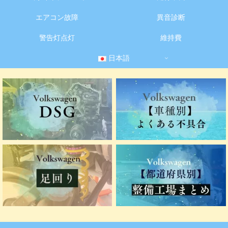
エアコン故障
異音診断
警告灯点灯
維持費
日本語