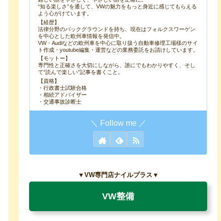
“知る楽しさ”を通して、VWの魅力をもっと身近に感じてもらえる
よう心がけています。
【経歴】
法律分野のバックグラウンドを持ち、現在はフォルクスワーゲン
を中心とした欧州車情報を発信中。
VW・Audiなどの欧州車を中心に取り扱う自動車修理工場様のサイ
ト作成・youtube編集・運営などの業務委託をお請けしています。
【モットー】
専門性と正確さを大切にしながら、誰にでもわかりやすく、そし
て“読んで楽しい”記事を書くこと。
【資格】
・行政書士試験合格
・相続アドバイザー
・交通事故診断士
▼VW専門店ナイルプラス▼
VW整備