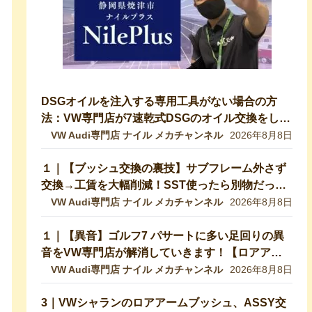
DSGオイルを注入する専用工具がない場合の方
法：VW専門店が7速乾式DSGのオイル交換をして
いきます！DQ200【VW修理】
VW Audi専門店 ナイル メカチャンネル
2026年8月8日
１｜【ブッシュ交換の裏技】サブフレーム外さず
交換→工賃を大幅削減！SST使ったら別物だった
｜VW 9NポロGTI【VW Audiの修理・整備】
VW Audi専門店 ナイル メカチャンネル
2026年8月8日
１｜【異音】ゴルフ7 パサートに多い足回りの異
音をVW専門店が解消していきます！【ロアアー
ムブッシュ】
VW Audi専門店 ナイル メカチャンネル
2026年8月8日
3｜VWシャランのロアアームブッシュ、ASSY交