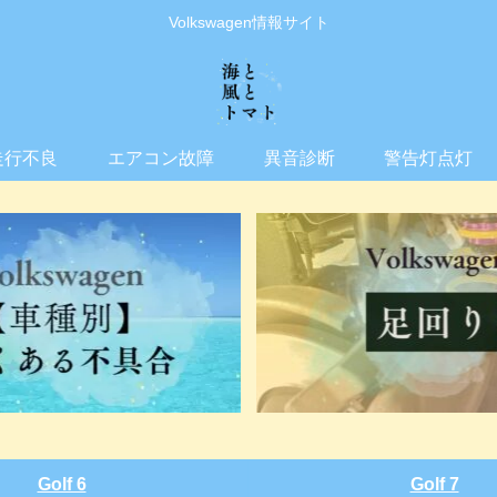
Volkswagen情報サイト
走行不良
エアコン故障
異音診断
警告灯点灯
Golf 6
Golf 7