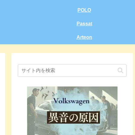
POLO
Passat
Arteon