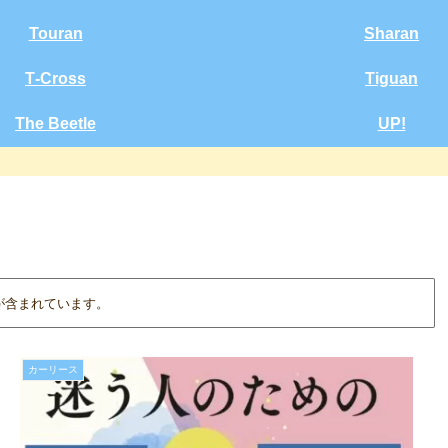
Touran
Sharan
T‑Cross
Tiguan
The Beetle
UP!
が含まれています。
カーリース