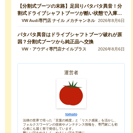
【分割式ブーツの末路】足回りパタパタ異音！分
割式ドライブシャフトブーツが酷い状態で入庫し
ました！純正ブーツに交換修理します【VW 9Nポ
VW Audi専門店 ナイル メカチャンネル
2026年8月6日
ロ】
パタパタ異音はドライブシャフトブーツ破れが原
因？分割式ブーツから純正品へ交換
VW・アウディ専門店ナイルプラス
2026年8月6日
運営者
tomato
法律の世界で培った「言葉の精度」と「リスク感覚」を活かし、
フォルクスワーゲンの技術やメンテナンス情報を、専門家にも初
心者にも届く形で発信しています。
難しい話をやさしく、やさしい話を正確に。