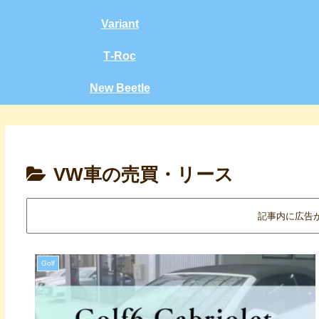
Variant
T‑Roc
New Beetle
VW車の売買・リース
記事内に広告
Golf