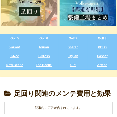
Golf 5
Golf 6
Golf 7
Golf 8
Variant
Touran
Sharan
POLO
T‑Roc
T‑Cross
Tiguan
Passat
New Beetle
The Beetle
UP!
Arteon
足回り関連のメンテ費用と効果
記事内に広告が含まれています。