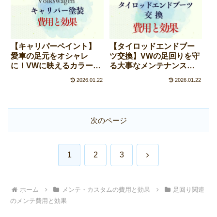
【キャリパーペイント】
【タイロッドエンドブー
愛車の足元をオシャレ
ツ交換】VWの足回りを守
に！VWに映えるカラーの
る大事なメンテナンス！
選び方と塗装方法ガイド
費用と効果は？
2026.01.22
2026.01.22
次のページ
次
1
2
3
へ
ホーム
メンテ・カスタムの費用と効果
足回り関連
のメンテ費用と効果