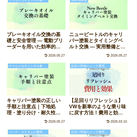
ナイルメカチャンネル参考記事
New Beetle
ブレーキオイル交換の基
ニュービートルのキャリ
礎と安全管理 ― 電動ブリ
パー塗装とタイミングベ
ーダーを用いた効率的な
ルト交換 ― 実用整備と美
メンテナンス手法
観仕上げの両立
2026.05.27
2026.05.27
ナイルメカチャンネル参考記事
足回り関連のメンテ費用と効果
【足回りリフレッシュ】
キャリパー塗装の正しい
VWを新車のような乗り味
手順と注意点｜下地処
に戻す方法！費用と効果
理・塗り分け・耐久性を
は？
左右する技術的ポイント
2026.05.27
2026.03.10
メンテ・カスタムの費用と効果
足回り関連のメンテ費用と効果