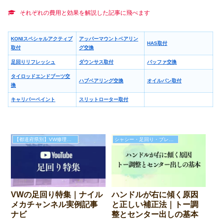
それぞれの費用と効果を解説した記事に飛べます
KONIスペシャルアクティブ
アッパーマウントベアリン
HAS取付
取付
グ交換
足回りリフレッシュ
ダウンサス取付
バッファ交換
タイロッドエンドブーツ交
ハブベアリング交換
オイルパン取付
換
キャリパーペイント
スリットローター取付
【都道府県別】VW修理取扱整備工場
シャシー・足回り・ブレーキの故障と修理費用
VWの足回り特集｜ナイル
ハンドルが右に傾く原因
メカチャンネル実例記事
と正しい補正法｜トー調
ナビ
整とセンター出しの基本