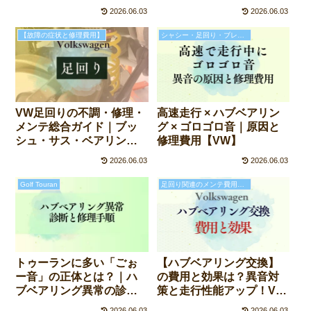
2026.06.03
2026.06.03
【故障の症状と修理費用】
シャシー・足回り・ブレーキの故障と修理費用
高速走行 × ハブベアリン
VW足回りの不調・修理・
グ × ゴロゴロ音｜原因と
メンテ総合ガイド｜ブッ
修理費用【VW】
シュ・サス・ベアリン
グ・アライメントの基礎
2026.06.03
2026.06.03
と症状別チェック
Golf Touran
足回り関連のメンテ費用と効果
【ハブベアリング交換】
トゥーランに多い「ごぉ
の費用と効果は？異音対
ー音」の正体とは？｜ハ
策と走行性能アップ！VW
ブベアリング異常の診断
を守るために大切なメン
と修理手順
2026.06.03
2026.06.03