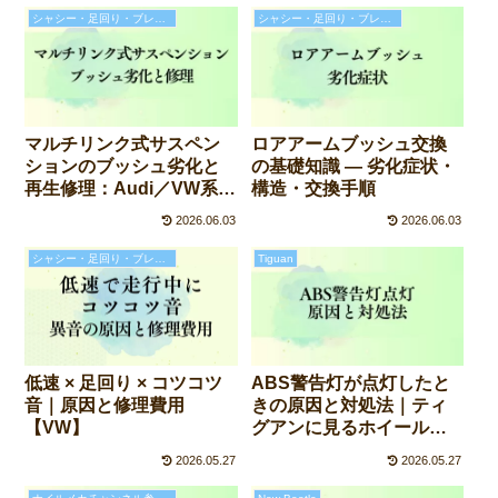
シャシー・足回り・ブレーキの故障と修理費用
シャシー・足回り・ブレーキの故障と修理費用
マルチリンク式サスペン
ロアアームブッシュ交換
ションのブッシュ劣化と
の基礎知識 ― 劣化症状・
再生修理：Audi／VW系フ
構造・交換手順
ロントアーム異音の原因
2026.06.03
2026.06.03
と対策
シャシー・足回り・ブレーキの故障と修理費用
Tiguan
低速 × 足回り × コツコツ
ABS警告灯が点灯したと
音｜原因と修理費用
きの原因と対処法｜ティ
【VW】
グアンに見るホイールス
ピードセンサー交換の実
2026.05.27
2026.05.27
例