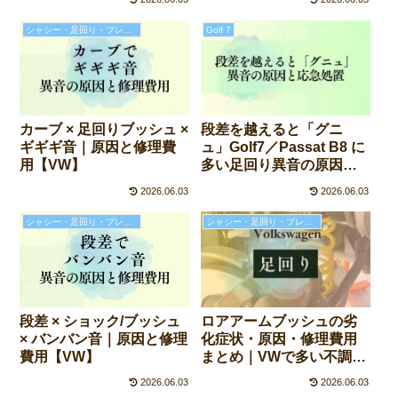
テナンス
シャシー・足回り・ブレーキの故障と修理費用
Golf 7
カーブ × 足回りブッシュ ×
段差を越えると「グニ
ギギギ音｜原因と修理費
ュ」Golf7／Passat B8 に
用【VW】
多い足回り異音の原因と
対策｜ロアアームブッシ
2026.06.03
2026.06.03
ュ構造と応急処置
シャシー・足回り・ブレーキの故障と修理費用
シャシー・足回り・ブレーキの故障と修理費用
段差 × ショック/ブッシュ
ロアアームブッシュの劣
× バンバン音｜原因と修理
化症状・原因・修理費用
費用【VW】
まとめ｜VWで多い不調を
総ざらい
2026.06.03
2026.06.03