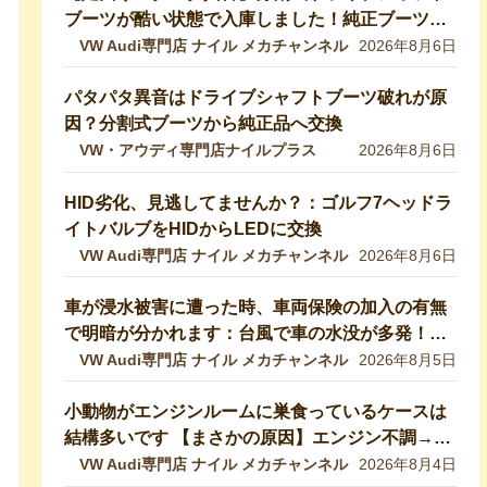
ブーツが酷い状態で入庫しました！純正ブーツに
交換修理します【VW 9Nポロ】
VW Audi専門店 ナイル メカチャンネル
2026年8月6日
パタパタ異音はドライブシャフトブーツ破れが原
因？分割式ブーツから純正品へ交換
VW・アウディ専門店ナイルプラス
2026年8月6日
HID劣化、見逃してませんか？：ゴルフ7ヘッドラ
イトバルブをHIDからLEDに交換
VW Audi専門店 ナイル メカチャンネル
2026年8月6日
車が浸水被害に遭った時、車両保険の加入の有無
で明暗が分かれます：台風で車の水没が多発！冠
水車の見分け方や注意ポイントをVW専門店が解
VW Audi専門店 ナイル メカチャンネル
2026年8月5日
説していきます！【VW修理】
小動物がエンジンルームに巣食っているケースは
結構多いです 【まさかの原因】エンジン不調→開
けたら小動物の巣だった… 【VW修理】
VW Audi専門店 ナイル メカチャンネル
2026年8月4日