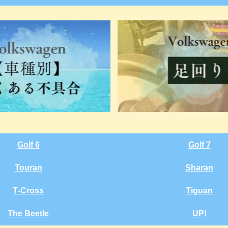
Golf 6
Golf 7
Touran
Sharan
T‑Cross
Tiguan
The Beetle
UP!