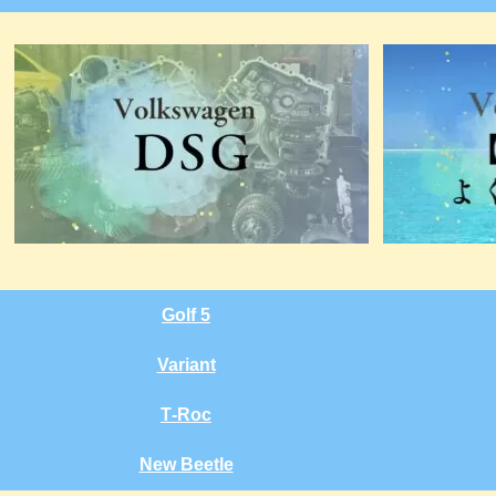
Golf 5
Variant
T‑Roc
New Beetle