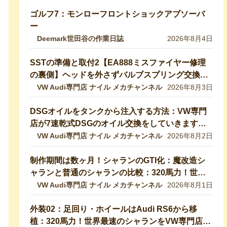
ゴルフ7：モンローフロントショックアブソーバ
ー
Deemark世田谷の作業日誌
2026年8月4日
SSTの準備と取付2【EA888ミスファイヤー修理
の裏側】ヘッドを外さずバルブスプリング交換！
特殊工具で行う実作業を完全公開 【VW修理】
VW Audi専門店 ナイル メカチャンネル
2026年8月3日
DSGオイルをタンクから注入する方法：VW専門
店が7速乾式DSGのオイル交換をしていきます！
DQ200【VW修理】
VW Audi専門店 ナイル メカチャンネル
2026年8月2日
制作期間は数ヶ月！シャランのGTI化：魔改造シ
ャランと普通のシャランの比較：320馬力！世界
最速のシャランをVW専門店が生み出したので紹
VW Audi専門店 ナイル メカチャンネル
2026年8月1日
介します！ 【VW修理】
外装02：足回り・ホイールはAudi RS6から移
植：320馬力！世界最速のシャランをVW専門店が