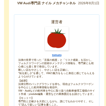
生み出したので紹介します！
VW Audi専門店 ナイル メカチャンネル
2026年8月1日
運営者
tomato
法律の世界で培った「言葉の精度」と「リスク感覚」を活かし、
フォルクスワーゲンの技術やメンテナンス情報を、専門家にも初
心者にも届く形で発信しています。
難しい話をやさしく、やさしい話を正確に。
“知る楽しさ”を通して、VWの魅力をもっと身近に感じてもらえる
よう心がけています。
【経歴】
法律分野のバックグラウンドを持ち、現在はフォルクスワーゲン
を中心とした欧州車情報を発信中。
VW・Audiなどの欧州車を中心に取り扱う自動車修理工場様のサイ
ト作成・youtube編集・運営などの業務委託をお請けしています。
【モットー】
専門性と正確さを大切にしながら、誰にでもわかりやすく、そし
て“読んで楽しい”記事を書くこと。