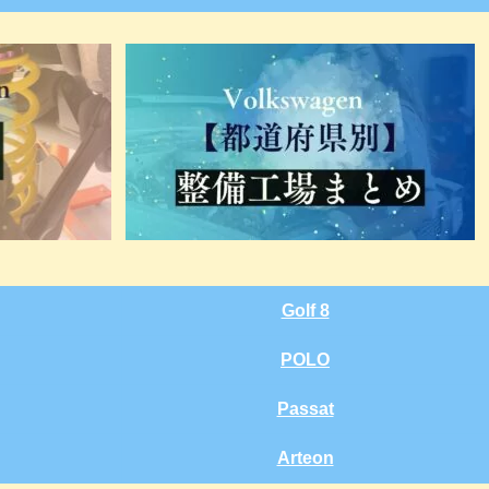
Golf 8
POLO
Passat
Arteon