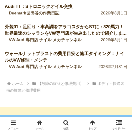
Audi TT：Sトロニックオイル交換
Deemark世田谷の作業日誌
2026年8月1日
外装01：足回り・車高調をアラゴスタからSTに：320馬力！
世界最速のシャランをVW専門店が生み出したので紹介しま
す！
VW Audi専門店 ナイル メカチャンネル
2026年8月1日
ウォールナットブラストの費用目安と施工タイミング：ナイ
ルのVW修理・メンテ
VW Audi専門店 ナイル メカチャンネル
2026年7月31日
ホーム
【故障の症状と修理費用】
ボディ・快適装
備の故障と修理費用
Golf 5
Golf 6
Golf 7
Golf 8
メニュー
ホーム
検索
トップ
サイドバー
Variant
Touran
Sharan
POLO