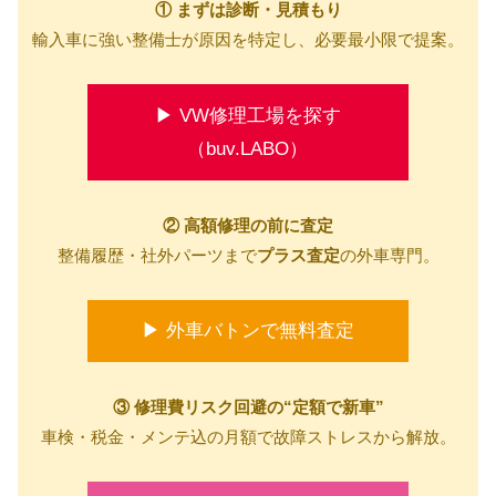
① まずは診断・見積もり
輸入車に強い整備士が原因を特定し、必要最小限で提案。
▶ VW修理工場を探す
（buv.LABO）
② 高額修理の前に査定
整備履歴・社外パーツまで
プラス査定
の外車専門。
▶ 外車バトンで無料査定
③ 修理費リスク回避の“定額で新車”
車検・税金・メンテ込の月額で故障ストレスから解放。