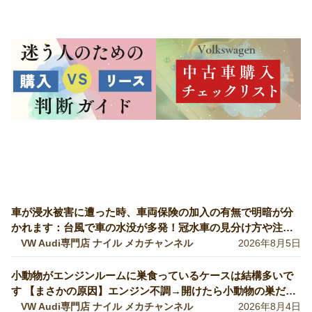
車が浸水被害に遭った時、車両保険の加入の有無で明暗が分
かれます：台風で車の水没が多発！冠水車の見分け方や注意
ポイントをVW専門店が解説していきます！【VW修理】
VW Audi専門店 ナイル メカチャンネル
2026年8月5日
小動物がエンジンルームに巣食っているケースは結構多いで
す 【まさかの原因】エンジン不調→開けたら小動物の巣だっ
た… 【VW修理】
VW Audi専門店 ナイル メカチャンネル
2026年8月4日