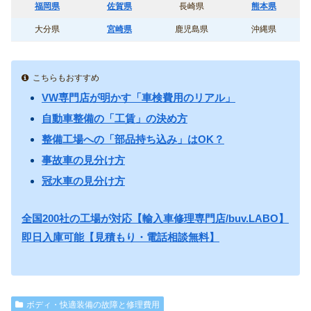
福岡県
佐賀県
長崎県
熊本県
大分県
宮崎県
鹿児島県
沖縄県
こちらもおすすめ
VW専門店が明かす「車検費用のリアル」
自動車整備の「工賃」の決め方
整備工場への「部品持ち込み」はOK？
事故車の見分け方
冠水車の見分け方
全国200社の工場が対応【輸入車修理専門店/buv.LABO】
即日入庫可能【見積もり・電話相談無料】
ボディ・快適装備の故障と修理費用