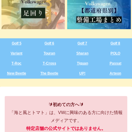
Golf 5
Golf 6
Golf 7
Golf 8
Variant
Touran
Sharan
POLO
T‑Roc
T‑Cross
Tiguan
Passat
New Beetle
The Beetle
UP!
Arteon
🔰
初めての方へ
🔰
「海と風とトマト」は、VWに興味のある方に向けた情報
メディアです。
特定店舗の公式サイトではありません。