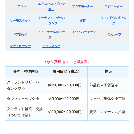
エアコンコンプレッ
エアコン
ブロアモーター
ラジエーター
サー
クーラントリザーバ
ウィンドウレギュレ
サーモスタット
塗装
ータンク
ーター
ドアミラー格納モー
リアワイパーモータ
ドアロック
サンルーフ
ター
ー
シートヒーター
キャニスター
\ 修理費用 さくっと早見表 /
修理・整備内容
費用目安（税込）
補足
クーラントリザーバー
約20,000〜40,000円
部品代＋工賃込み
タンク交換
タンクキャップ交換
約5,000〜10,000円
キャップ単体交換可能
クーラント補充・交換
約10,000〜20,000円
定期メンテナンス推奨
（ついで作業）