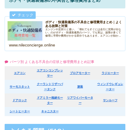
ボディ・快適装備系の不具合と修理費用まとめ
ボディ・快適装備系の不具合と修理費用まとめ｜よく
ある故障と対策
エンジンや足回りと違い、「壊れてもすぐには走行に支障が出な
い」のがボディ・快適装備系のパーツ。でも実は、故障が多くて
修理に手間や費用がかかる部分でもあります。エアコンが効かな
いウィンドウが上がらないドアミラーが閉じないサンルーフが開
かない…...
www.nileconcierge.online
パーツ別 よくある不具合の症状と修理費用まとめ記事
エアコンコンプレッ
エアコン
ブロアモーター
ラジエーター
サー
クーラントリザーバ
ウィンドウレギュレ
サーモスタット
塗装
ータンク
ーター
ドアミラー格納モー
リアワイパーモータ
ドアロック
サンルーフ
ター
ー
シートヒーター
キャニスター