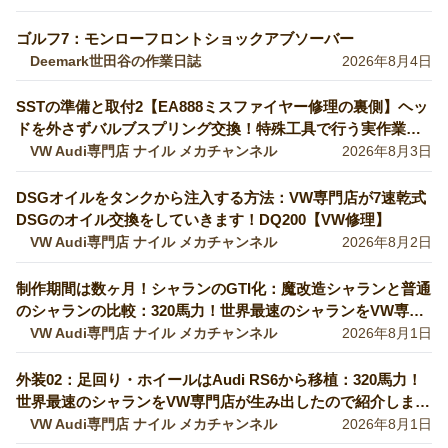
ゴルフ7：モンローフロントショックアブソーバー
Deemark世田谷の作業日誌
2026年8月4日
SSTの準備と取付2【EA888ミスファイヤー修理の裏側】ヘッ
ドを外さずバルブスプリング交換！特殊工具で行う実作業を
完全公開 【VW修理】
VW Audi専門店 ナイル メカチャンネル
2026年8月3日
DSGオイルをタンクから注入する方法：VW専門店が7速乾式
DSGのオイル交換をしていきます！DQ200【VW修理】
VW Audi専門店 ナイル メカチャンネル
2026年8月2日
制作期間は数ヶ月！シャランのGTI化：魔改造シャランと普通
のシャランの比較：320馬力！世界最速のシャランをVW専門
店が生み出したので紹介します！ 【VW修理】
VW Audi専門店 ナイル メカチャンネル
2026年8月1日
外装02：足回り・ホイールはAudi RS6から移植：320馬力！
世界最速のシャランをVW専門店が生み出したので紹介しま
す！
VW Audi専門店 ナイル メカチャンネル
2026年8月1日