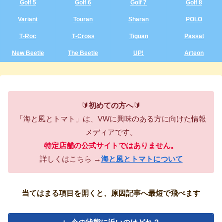
Golf 5
Golf 6
Golf 7
Golf 8
Variant
Touran
Sharan
POLO
T‑Roc
T‑Cross
Tiguan
Passat
New Beetle
The Beetle
UP!
Arteon
🔰
初めての方へ
🔰
「海と風とトマト」は、VWに興味のある方に向けた情報
メディアです。
特定店舗の公式サイトではありません。
詳しくはこちら →
海と風とトマトについて
当てはまる項目を開くと、原因記事へ最短で飛べます