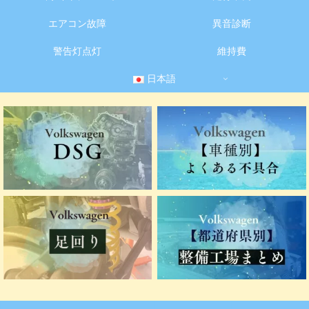
エアコン故障
異音診断
警告灯点灯
維持費
日本語