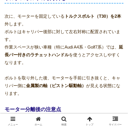
次に、モーターを固定している
トルクスボルト（T30）を2本
外します。
ボルトはキャリパー後部に対して左右対称に配置されていま
す。
作業スペースが狭い車種（特にAudi A4系・Golf7系）では、
延
長バー付きのラチェットハンドル
を使うとアクセスしやすく
なります。
ボルトを取り外した後、モーターを手前に引き抜くと、キャ
リパー側に
金属製の軸（ピストン駆動軸）
が見える状態にな
ります。
モーター分離後の注意点
メニュー
ホーム
検索
トップ
サイドバー
モーターを外した時点では、まだブレーキは解除されていま