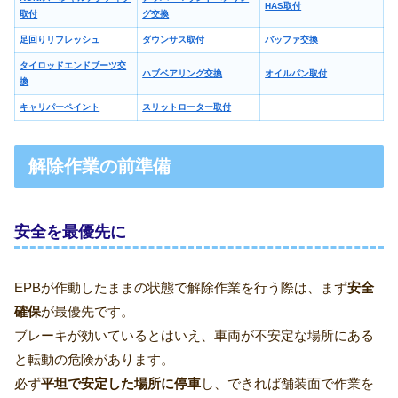
HAS取付
取付
グ交換
足回りリフレッシュ
ダウンサス取付
バッファ交換
タイロッドエンドブーツ交
ハブベアリング交換
オイルパン取付
換
キャリパーペイント
スリットローター取付
解除作業の前準備
安全を最優先に
EPBが作動したままの状態で解除作業を行う際は、まず
安全
確保
が最優先です。
ブレーキが効いているとはいえ、車両が不安定な場所にある
と転動の危険があります。
必ず
平坦で安定した場所に停車
し、できれば舗装面で作業を