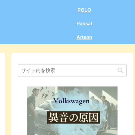
POLO
Passat
Arteon