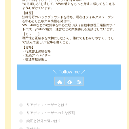
“知る楽しさ”を通して、VWの魅力をもっと身近に感じてもらえる
よう心がけています。
【経歴】
法律分野のバックグラウンドを持ち、現在はフォルクスワーゲン
を中心とした欧州車情報を発信中。
VW・Audiなどの欧州車を中心に取り扱う自動車修理工場様のサイ
ト作成・youtube編集・運営などの業務委託をお請けしています。
【モットー】
専門性と正確さを大切にしながら、誰にでもわかりやすく、そし
て“読んで楽しい”記事を書くこと。
【資格】
・行政書士試験合格
・相続アドバイザー
・交通事故診断士
リアディフューザーとは？
リアディフューザーの主な役割
純正と社外の違いは？
取付方法