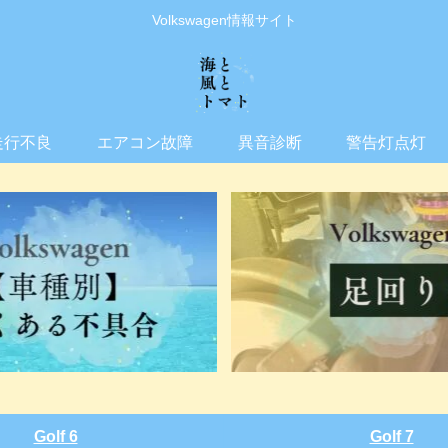
Volkswagen情報サイト
走行不良
エアコン故障
異音診断
警告灯点灯
Golf 6
Golf 7