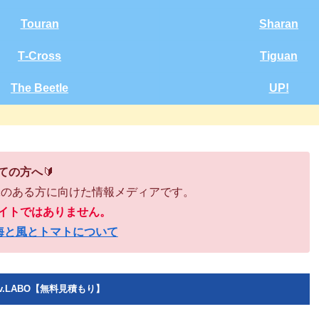
Touran
Sharan
T‑Cross
Tiguan
The Beetle
UP!
ての方へ
🔰
味のある方に向けた情報メディアです。
イトではありません。
海と風とトマトについて
v.LABO【無料見積もり】