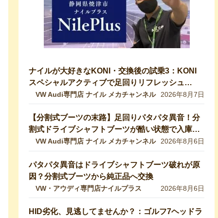
ナイルが大好きなKONI・交換後の試乗3：KONI
スペシャルアクティブで足回りリフレッシュ
【VW修理・メンテ】
VW Audi専門店 ナイル メカチャンネル
2026年8月7日
【分割式ブーツの末路】足回りパタパタ異音！分
割式ドライブシャフトブーツが酷い状態で入庫し
ました！純正ブーツに交換修理します【VW 9Nポ
VW Audi専門店 ナイル メカチャンネル
2026年8月6日
ロ】
パタパタ異音はドライブシャフトブーツ破れが原
因？分割式ブーツから純正品へ交換
VW・アウディ専門店ナイルプラス
2026年8月6日
HID劣化、見逃してませんか？：ゴルフ7ヘッドラ