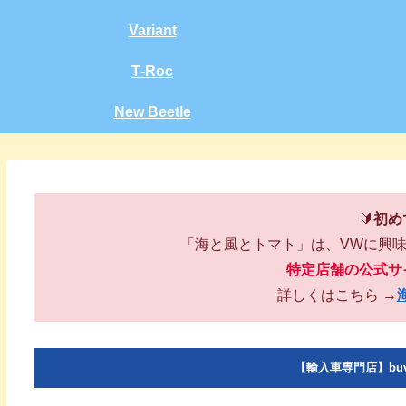
Variant
T‑Roc
New Beetle
🔰
初め
「海と風とトマト」は、VWに興
特定店舗の公式サ
詳しくはこちら →
【輸入車専門店】bu