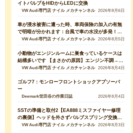
イトバルブをHIDからLEDに交換
VW Audi専門店 ナイル メカチャンネル
2026年8月6日
車が浸水被害に遭った時、車両保険の加入の有無
で明暗が分かれます：台風で車の水没が多発！冠
水車の見分け方や注意ポイントをVW専門店が解
VW Audi専門店 ナイル メカチャンネル
2026年8月5日
説していきます！【VW修理】
小動物がエンジンルームに巣食っているケースは
結構多いです 【まさかの原因】エンジン不調→開
けたら小動物の巣だった… 【VW修理】
VW Audi専門店 ナイル メカチャンネル
2026年8月4日
ゴルフ7：モンローフロントショックアブソーバ
ー
Deemark世田谷の作業日誌
2026年8月4日
SSTの準備と取付2【EA888ミスファイヤー修理
の裏側】ヘッドを外さずバルブスプリング交換！
特殊工具で行う実作業を完全公開 【VW修理】
VW Audi専門店 ナイル メカチャンネル
2026年8月3日