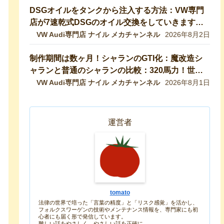
DSGオイルをタンクから注入する方法：VW専門
店が7速乾式DSGのオイル交換をしていきます！
DQ200【VW修理】
VW Audi専門店 ナイル メカチャンネル
2026年8月2日
制作期間は数ヶ月！シャランのGTI化：魔改造シ
ャランと普通のシャランの比較：320馬力！世界
最速のシャランをVW専門店が生み出したので紹
VW Audi専門店 ナイル メカチャンネル
2026年8月1日
介します！ 【VW修理】
運営者
tomato
法律の世界で培った「言葉の精度」と「リスク感覚」を活かし、
フォルクスワーゲンの技術やメンテナンス情報を、専門家にも初
心者にも届く形で発信しています。
難しい話をやさしく、やさしい話を正確に。