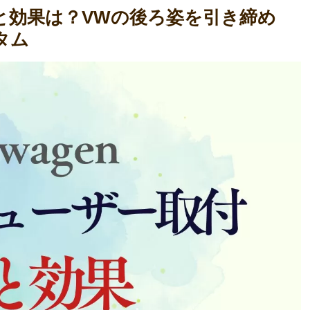
と効果は？VWの後ろ姿を引き締め
タム