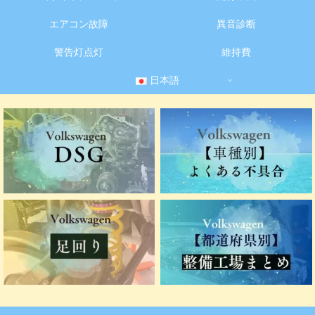
エアコン故障
異音診断
警告灯点灯
維持費
日本語