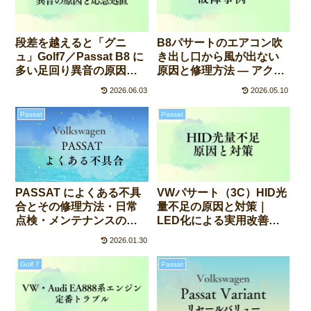
段差を越えると「グニ
B8パサートのエアコン吹
ュ」Golf7／Passat B8 に
き出し口から風が出ない
多い足回り異音の原因と
原因と修理方法 ― アクチ
対策｜ロアアームブッシ
ュエーターモーターの故
2026.06.03
2026.05.10
ュ構造と応急処置
障事例
Passat
Passat
PASSAT によくある不具
VWパサート（3C）HID光
合とその修理方法・日常
量不足の原因と対策｜
点検・メンテナンスのポ
LED化による実用改善と
イント
検証結果
2026.01.30
Golf 7
Passat