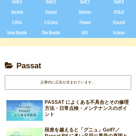
Golf 5
Golf 6
Golf 7
Golf 8
Variant
Touran
Sharan
POLO
T‑Roc
T‑Cross
Tiguan
Passat
New Beetle
The Beetle
UP!
Arteon
Passat
記事内に広告が含まれています。
PASSAT によくある不具合とその修理
方法・日常点検・メンテナンスのポイ
ント
段差を越えると「グニュ」Golf7／
Passat B8 に多い足回り異音の原因と