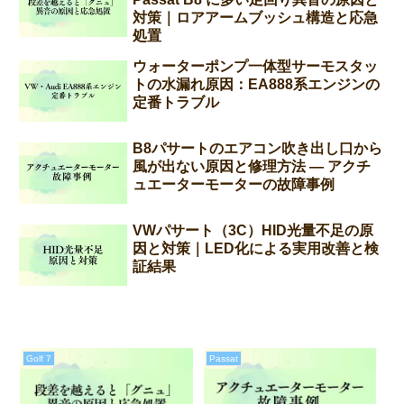
対策｜ロアアームブッシュ構造と応急
処置
ウォーターポンプ一体型サーモスタッ
トの水漏れ原因：EA888系エンジンの
定番トラブル
B8パサートのエアコン吹き出し口から
風が出ない原因と修理方法 ― アクチ
ュエーターモーターの故障事例
VWパサート（3C）HID光量不足の原
因と対策｜LED化による実用改善と検
証結果
Golf 7
Passat