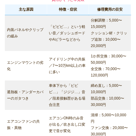
主な原因
特徴・症状
修理費用の目安
分解調整：5,000〜
「ビビビ…」という軽
15,000円
内装パネルやクリップ
い音／ダッシュボード
クッション材・クリッ
の緩み
やAピラーなどから
プ追加：10,000〜
20,000円
1か所交換：30,000〜
アイドリング中の共振
エンジンマウントの劣
50,000円
／7〜10万km以上の車
化
全交換：70,000〜
に多い
120,000円
車体下から「ビビ
締め直し：5,000〜
遮熱板・アンダーカバ
ビ…」「ジジジ…」音
10,000円
ーのガタつき
／段差接触歴がある場
部品交換：10,000〜
合注意
30,000円
清掃：5,000〜10,000
エアコンON時のみ音
エアコンファンの共
円
が出る／吹き出し口変
振・異物
ファン交換：20,000〜
更で音が変化
30,000円