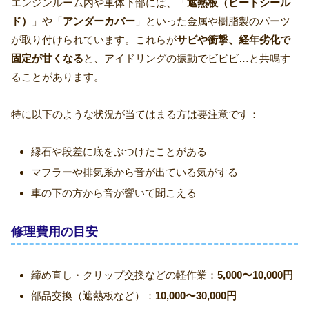
エンジンルーム内や車体下部には、「
遮熱板（ヒートシール
ド）
」や「
アンダーカバー
」といった金属や樹脂製のパーツ
が取り付けられています。これらが
サビや衝撃、経年劣化で
固定が甘くなる
と、アイドリングの振動でビビビ…と共鳴す
ることがあります。
特に以下のような状況が当てはまる方は要注意です：
縁石や段差に底をぶつけたことがある
マフラーや排気系から音が出ている気がする
車の下の方から音が響いて聞こえる
修理費用の目安
締め直し・クリップ交換などの軽作業：
5,000〜10,000円
部品交換（遮熱板など）：
10,000〜30,000円