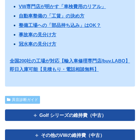
VW専門店が明かす「車検費用のリアル」
自動車整備の「工賃」の決め方
整備工場への「部品持ち込み」はOK？
事故車の見分け方
冠水車の見分け方
全国200社の工場が対応【輸入車修理専門店/buv.LABO】
即日入庫可能【見積もり・電話相談無料】
異音診断ガイド
Golf シリーズの維持費（中古）
その他のVWの維持費（中古）