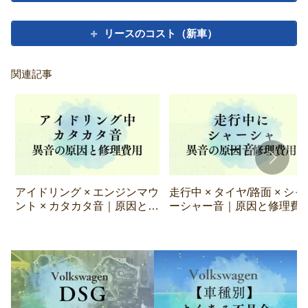
リースのコスト（新車）
関連記事
アイドリング × エンジンマウ
走行中 × タイヤ/路面 × シャ
ント × カタカタ音｜原因と修
ーシャー音｜原因と修理費
理費用【VW】
【VW】