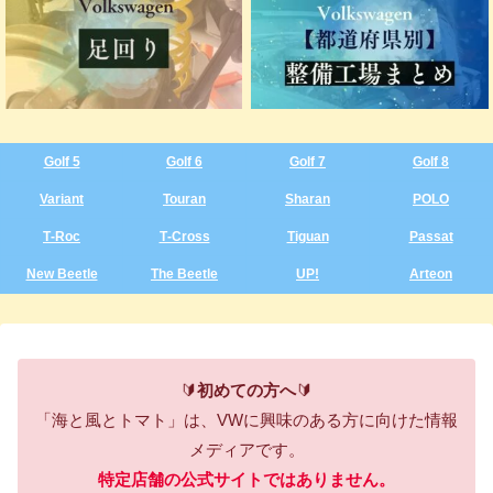
Golf 5
Golf 6
Golf 7
Golf 8
Variant
Touran
Sharan
POLO
T‑Roc
T‑Cross
Tiguan
Passat
New Beetle
The Beetle
UP!
Arteon
🔰
初めての方へ
🔰
「海と風とトマト」は、VWに興味のある方に向けた情報
メディアです。
特定店舗の公式サイトではありません。