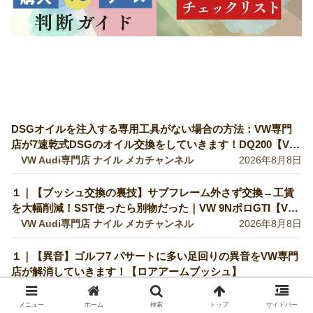
DSGオイルを注入する専用工具がない場合の方法：VW専門
店が7速乾式DSGのオイル交換をしていきます！DQ200【VW
修理】
VW Audi専門店 ナイル メカチャンネル
2026年8月8日
１｜【ブッシュ交換の裏技】サブフレーム外さず交換→工賃
を大幅削減！SST使ったら別物だった｜VW 9NポロGTI【VW
Audiの修理・整備】
VW Audi専門店 ナイル メカチャンネル
2026年8月8日
１｜【異音】ゴルフ7 パサートに多い足回りの異音をVW専門
店が解消していきます！【ロアアームブッシュ】
VW Audi専門店 ナイル メカチャンネル
2026年8月8日
メニュー
ホーム
検索
トップ
サイドバー