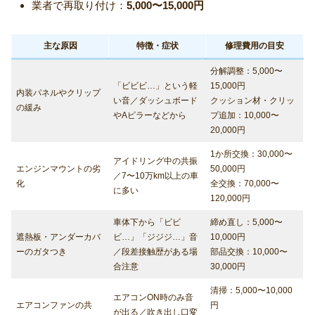
業者で再取り付け：
5,000〜15,000円
主な原因
特徴・症状
修理費用の目安
分解調整：5,000〜
「ビビビ…」という軽
15,000円
内装パネルやクリップ
い音／ダッシュボード
クッション材・クリッ
の緩み
やAピラーなどから
プ追加：10,000〜
20,000円
1か所交換：30,000〜
アイドリング中の共振
エンジンマウントの劣
50,000円
／7〜10万km以上の車
化
全交換：70,000〜
に多い
120,000円
車体下から「ビビ
締め直し：5,000〜
遮熱板・アンダーカバ
ビ…」「ジジジ…」音
10,000円
ーのガタつき
／段差接触歴がある場
部品交換：10,000〜
合注意
30,000円
清掃：5,000〜10,000
エアコンON時のみ音
エアコンファンの共
円
が出る／吹き出し口変