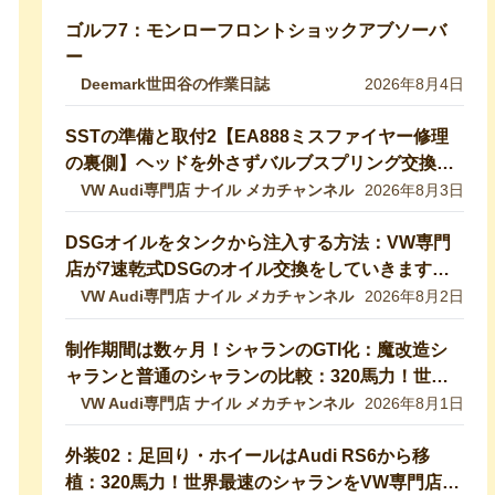
ゴルフ7：モンローフロントショックアブソーバ
ー
Deemark世田谷の作業日誌
2026年8月4日
SSTの準備と取付2【EA888ミスファイヤー修理
の裏側】ヘッドを外さずバルブスプリング交換！
特殊工具で行う実作業を完全公開 【VW修理】
VW Audi専門店 ナイル メカチャンネル
2026年8月3日
DSGオイルをタンクから注入する方法：VW専門
店が7速乾式DSGのオイル交換をしていきます！
DQ200【VW修理】
VW Audi専門店 ナイル メカチャンネル
2026年8月2日
制作期間は数ヶ月！シャランのGTI化：魔改造シ
ャランと普通のシャランの比較：320馬力！世界
最速のシャランをVW専門店が生み出したので紹
VW Audi専門店 ナイル メカチャンネル
2026年8月1日
介します！ 【VW修理】
外装02：足回り・ホイールはAudi RS6から移
植：320馬力！世界最速のシャランをVW専門店が