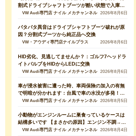
割式ドライブシャフトブーツが酷い状態で入庫し
ました！純正ブーツに交換修理します【VW 9Nポ
VW Audi専門店 ナイル メカチャンネル
2026年8月6日
ロ】
パタパタ異音はドライブシャフトブーツ破れが原
因？分割式ブーツから純正品へ交換
VW・アウディ専門店ナイルプラス
2026年8月6日
HID劣化、見逃してませんか？：ゴルフ7ヘッドラ
イトバルブをHIDからLEDに交換
VW Audi専門店 ナイル メカチャンネル
2026年8月6日
車が浸水被害に遭った時、車両保険の加入の有無
で明暗が分かれます：台風で車の水没が多発！冠
水車の見分け方や注意ポイントをVW専門店が解
VW Audi専門店 ナイル メカチャンネル
2026年8月5日
説していきます！【VW修理】
小動物がエンジンルームに巣食っているケースは
結構多いです 【まさかの原因】エンジン不調→開
けたら小動物の巣だった… 【VW修理】
VW Audi専門店 ナイル メカチャンネル
2026年8月4日