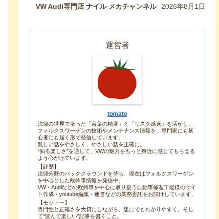
生み出したので紹介します！
VW Audi専門店 ナイル メカチャンネル
2026年8月1日
運営者
tomato
法律の世界で培った「言葉の精度」と「リスク感覚」を活かし、
フォルクスワーゲンの技術やメンテナンス情報を、専門家にも初
心者にも届く形で発信しています。
難しい話をやさしく、やさしい話を正確に。
“知る楽しさ”を通して、VWの魅力をもっと身近に感じてもらえる
よう心がけています。
【経歴】
法律分野のバックグラウンドを持ち、現在はフォルクスワーゲン
を中心とした欧州車情報を発信中。
VW・Audiなどの欧州車を中心に取り扱う自動車修理工場様のサイ
ト作成・youtube編集・運営などの業務委託をお請けしています。
【モットー】
専門性と正確さを大切にしながら、誰にでもわかりやすく、そし
て“読んで楽しい”記事を書くこと。