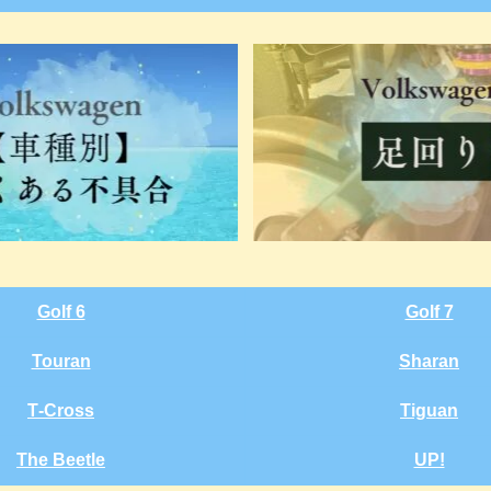
Golf 6
Golf 7
Touran
Sharan
T‑Cross
Tiguan
The Beetle
UP!