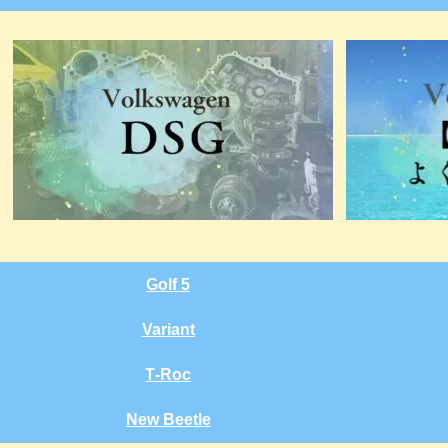
Golf 5
Variant
T‑Roc
New Beetle