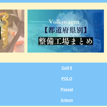
Golf 8
POLO
Passat
Arteon