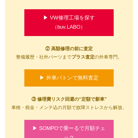
▶ VW修理工場を探す
（buv.LABO）
② 高額修理の前に査定
整備履歴・社外パーツまで
プラス査定
の外車専門。
▶ 外車バトンで無料査定
③ 修理費リスク回避の“定額で新車”
車検・税金・メンテ込の月額で故障ストレスから解放。
▶ SOMPOで乗ーるで月額チェ
ック