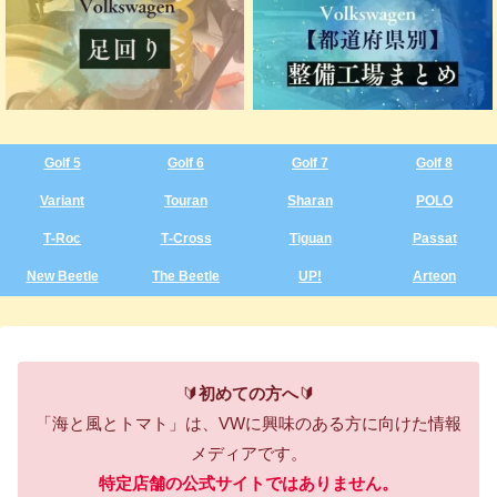
Golf 5
Golf 6
Golf 7
Golf 8
Variant
Touran
Sharan
POLO
T‑Roc
T‑Cross
Tiguan
Passat
New Beetle
The Beetle
UP!
Arteon
🔰
初めての方へ
🔰
「海と風とトマト」は、VWに興味のある方に向けた情報
メディアです。
特定店舗の公式サイトではありません。