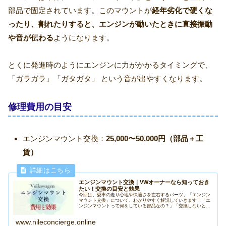
部品で固定されています。このマウントが
経年劣化で硬くな
ったり、割れたりすると、エンジンが動いたときに直接振動
や音が伝わる
ようになります。
とくに発進時のようにエンジンに力がかかるタイミングで、
「ガラガラ」「ガタガタ」 という音が出やすくなります。
修理費用の目安
エンジンマウント交換：
25,000〜50,000円（部品＋工
賃）
エンジンマウント交換｜VWオーナーなら知っておき
たい！交換の目安と効果
今回は、愛車の走り心地や快適さを左右するパーツ、「エンジン
マウント交換」について、わかりやすく解説していきます！「エ
ンジンマウントって何をしている部品なの？」「交換しないとど
うなるの？」そんな疑問をスッキリ解消できる内容になっていま
すので、...
www.nileconcierge.online