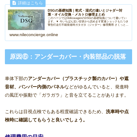
DSGの基礎知識｜乾式・湿式の違いとジャダー対
策・オイル交換・メカトロ修理まとめ
このページではVolkswagenのDSGの基礎知識について書いてい
ます。▼ 今いちばん近い症状から読めます変速ショックもたつき
警告灯走行不能発進時ガタガタ（ジャダー）修理費用 さくっと早
見表修理・整備内容費用目安（税込）補足DSGオイル交...
www.nileconcierge.online
原因⑥：アンダーカバー・内装部品の脱落
車体下部の
アンダーカバー（プラスチック製のカバー）や遮
音材、バンパー内側のパネル
などがゆるんでいると、発進時
の風圧や振動で「ガラガラ」と音を立てることがあります。
これらは目視点検でもある程度確認できるため、
洗車時や点
検時に確認してもらうと良いでしょう。
修理費用の目安