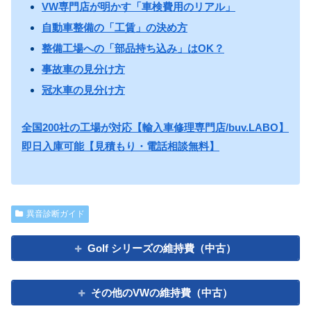
VW専門店が明かす「車検費用のリアル」
自動車整備の「工賃」の決め方
整備工場への「部品持ち込み」はOK？
事故車の見分け方
冠水車の見分け方
全国200社の工場が対応【輸入車修理専門店/buv.LABO】
即日入庫可能【見積もり・電話相談無料】
異音診断ガイド
Golf シリーズの維持費（中古）
その他のVWの維持費（中古）