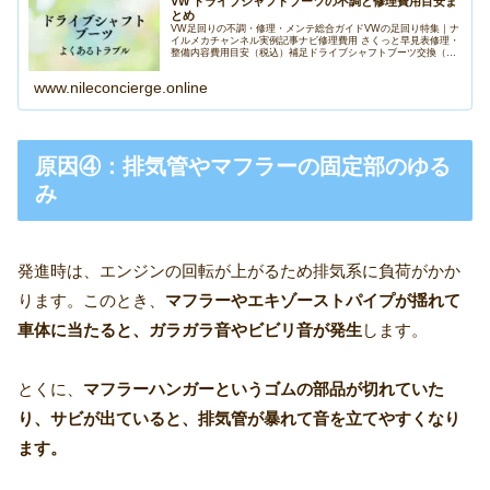
VW ドライブシャフトブーツの不調と修理費用目安ま
とめ
VW足回りの不調・修理・メンテ総合ガイドVWの足回り特集｜ナ
イルメカチャンネル実例記事ナビ修理費用 さくっと早見表修理・
整備内容費用目安（税込）補足ドライブシャフトブーツ交換（片
側・アウトサイド）約25,000〜45,000円部品代＋工賃込...
www.nileconcierge.online
原因④：排気管やマフラーの固定部のゆる
み
発進時は、エンジンの回転が上がるため排気系に負荷がかか
ります。このとき、
マフラーやエキゾーストパイプが揺れて
車体に当たると、ガラガラ音やビビリ音が発生
します。
とくに、
マフラーハンガーというゴムの部品が切れていた
り、サビが出ていると、排気管が暴れて音を立てやすくなり
ます。