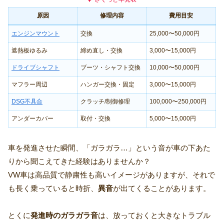
原因
修理内容
費用目安
エンジンマウント
交換
25,000〜50,000円
遮熱板ゆるみ
締め直し・交換
3,000〜15,000円
ドライブシャフト
ブーツ・シャフト交換
10,000〜50,000円
マフラー周辺
ハンガー交換・固定
3,000〜15,000円
DSG不具合
クラッチ/制御修理
100,000〜250,000円
アンダーカバー
取付・交換
5,000〜15,000円
車を発進させた瞬間、「ガラガラ…」という音が車の下あた
りから聞こえてきた経験はありませんか？
VW車は高品質で静粛性も高いイメージがありますが、それで
も長く乗っていると時折、
異音
が出てくることがあります。
とくに
発進時のガラガラ音
は、放っておくと大きなトラブル