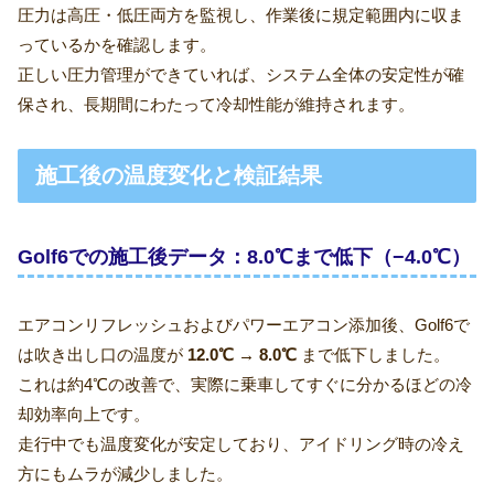
圧力は高圧・低圧両方を監視し、作業後に規定範囲内に収ま
っているかを確認します。
正しい圧力管理ができていれば、システム全体の安定性が確
保され、長期間にわたって冷却性能が維持されます。
施工後の温度変化と検証結果
Golf6での施工後データ：8.0℃まで低下（−4.0℃）
エアコンリフレッシュおよびパワーエアコン添加後、Golf6で
は吹き出し口の温度が
12.0℃ → 8.0℃
まで低下しました。
これは約4℃の改善で、実際に乗車してすぐに分かるほどの冷
却効率向上です。
走行中でも温度変化が安定しており、アイドリング時の冷え
方にもムラが減少しました。