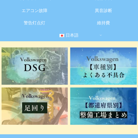
エアコン故障
異音診断
警告灯点灯
維持費
日本語