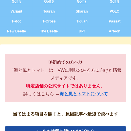
Golf 5
Golf 6
Golf 7
Golf 8
Variant
Touran
Sharan
POLO
T‑Roc
T‑Cross
Tiguan
Passat
New Beetle
The Beetle
UP!
Arteon
🔰
初めての方へ
🔰
「海と風とトマト」は、VWに興味のある方に向けた情報
メディアです。
特定店舗の公式サイトではありません。
詳しくはこちら →
海と風とトマトについて
当てはまる項目を開くと、原因記事へ最短で飛べます