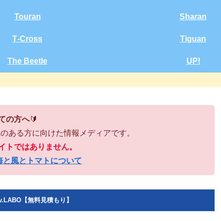
Touran
Sharan
T‑Cross
Tiguan
The Beetle
UP!
ての方へ
🔰
味のある方に向けた情報メディアです。
イトではありません。
海と風とトマトについて
v.LABO【無料見積もり】