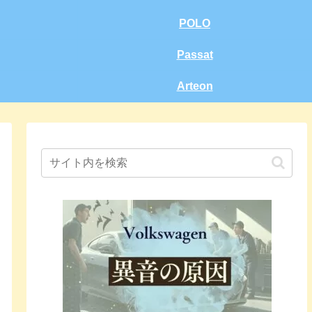
POLO
Passat
Arteon