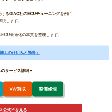
受ける
GIAC社のECUチューニング
を例に、
解説します。
ECU最適化の本質を整理します。
C施工の仕組みと効果」
スのサービス詳細
▼
VW買取
整備修理
ス公式㏋を見る