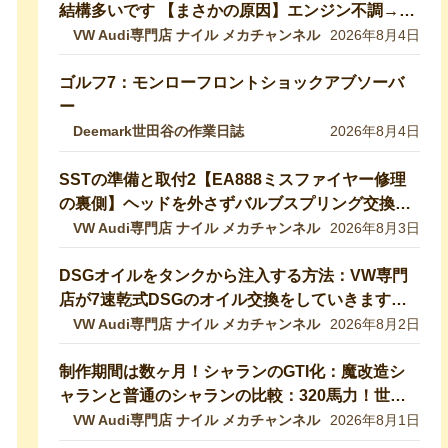
結構多いです 【まさかの原因】エンジン不調→開
けたら小動物の巣だった… 【VW修理】
VW Audi専門店 ナイル メカチャンネル
2026年8月4日
ゴルフ7：モンローフロントショックアブソーバ
ー
Deemark世田谷の作業日誌
2026年8月4日
SSTの準備と取付2【EA888ミスファイヤー修理
の裏側】ヘッドを外さずバルブスプリング交換！
特殊工具で行う実作業を完全公開 【VW修理】
VW Audi専門店 ナイル メカチャンネル
2026年8月3日
DSGオイルをタンクから注入する方法：VW専門
店が7速乾式DSGのオイル交換をしていきます！
DQ200【VW修理】
VW Audi専門店 ナイル メカチャンネル
2026年8月2日
制作期間は数ヶ月！シャランのGTI化：魔改造シ
ャランと普通のシャランの比較：320馬力！世界
最速のシャランをVW専門店が生み出したので紹
VW Audi専門店 ナイル メカチャンネル
2026年8月1日
介します！ 【VW修理】