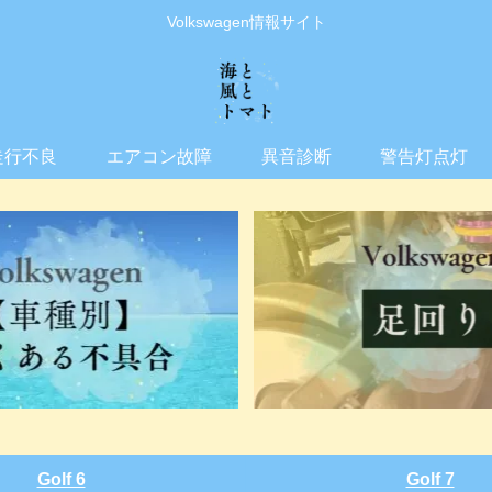
Volkswagen情報サイト
走行不良
エアコン故障
異音診断
警告灯点灯
Golf 6
Golf 7