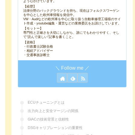
よう心がけています。
【経歴】
法律分野のバックグラウンドを持ち、現在はフォルクスワーゲン
を中心とした欧州車情報を発信中。
VW・Audiなどの欧州車を中心に取り扱う自動車修理工場様のサイ
ト作成・youtube編集・運営などの業務委託をお請けしています。
【モットー】
専門性と正確さを大切にしながら、誰にでもわかりやすく、そし
て“読んで楽しい”記事を書くこと。
【資格】
・行政書士試験合格
・相続アドバイザー
・交通事故診断士
ECUチューニングとは
出力向上と安全マージンの関係
GIACの技術背景と信頼性
DSGキャリブレーションの重要性