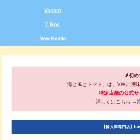
Variant
T‑Roc
New Beetle
🔰
初め
「海と風とトマト」は、VWに興
特定店舗の公式サ
詳しくはこちら →
【輸入車専門店】bu