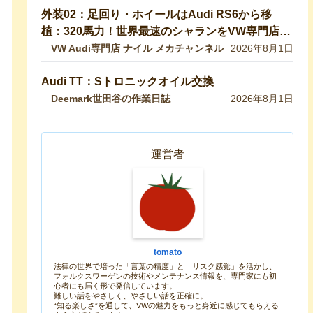
外装02：足回り・ホイールはAudi RS6から移
植：320馬力！世界最速のシャランをVW専門店が
生み出したので紹介します！
VW Audi専門店 ナイル メカチャンネル
2026年8月1日
Audi TT：Sトロニックオイル交換
Deemark世田谷の作業日誌
2026年8月1日
運営者
tomato
法律の世界で培った「言葉の精度」と「リスク感覚」を活かし、
フォルクスワーゲンの技術やメンテナンス情報を、専門家にも初
心者にも届く形で発信しています。
難しい話をやさしく、やさしい話を正確に。
“知る楽しさ”を通して、VWの魅力をもっと身近に感じてもらえる