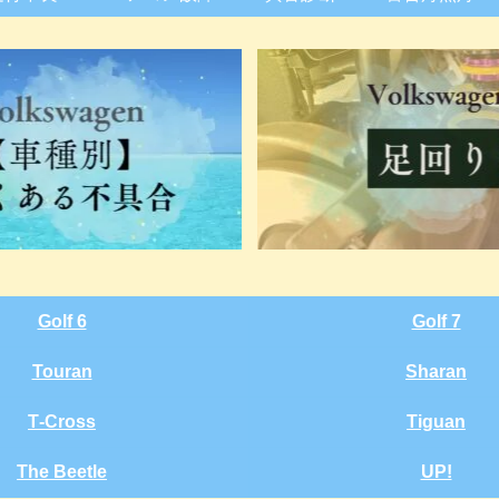
Golf 6
Golf 7
Touran
Sharan
T‑Cross
Tiguan
The Beetle
UP!