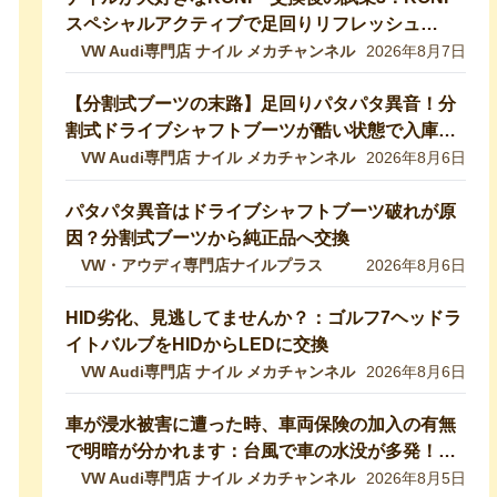
スペシャルアクティブで足回りリフレッシュ
【VW修理・メンテ】
VW Audi専門店 ナイル メカチャンネル
2026年8月7日
【分割式ブーツの末路】足回りパタパタ異音！分
割式ドライブシャフトブーツが酷い状態で入庫し
ました！純正ブーツに交換修理します【VW 9Nポ
VW Audi専門店 ナイル メカチャンネル
2026年8月6日
ロ】
パタパタ異音はドライブシャフトブーツ破れが原
因？分割式ブーツから純正品へ交換
VW・アウディ専門店ナイルプラス
2026年8月6日
HID劣化、見逃してませんか？：ゴルフ7ヘッドラ
イトバルブをHIDからLEDに交換
VW Audi専門店 ナイル メカチャンネル
2026年8月6日
車が浸水被害に遭った時、車両保険の加入の有無
で明暗が分かれます：台風で車の水没が多発！冠
水車の見分け方や注意ポイントをVW専門店が解
VW Audi専門店 ナイル メカチャンネル
2026年8月5日