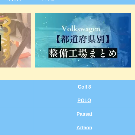
Golf 8
POLO
Passat
Arteon