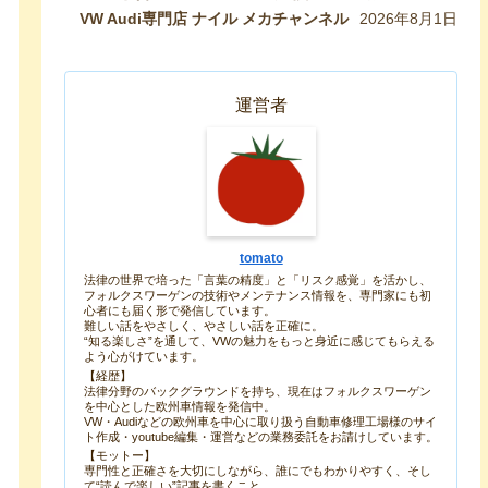
最速のシャランをVW専門店が生み出したので紹
VW Audi専門店 ナイル メカチャンネル
2026年8月1日
介します！ 【VW修理】
運営者
tomato
法律の世界で培った「言葉の精度」と「リスク感覚」を活かし、
フォルクスワーゲンの技術やメンテナンス情報を、専門家にも初
心者にも届く形で発信しています。
難しい話をやさしく、やさしい話を正確に。
“知る楽しさ”を通して、VWの魅力をもっと身近に感じてもらえる
よう心がけています。
【経歴】
法律分野のバックグラウンドを持ち、現在はフォルクスワーゲン
を中心とした欧州車情報を発信中。
VW・Audiなどの欧州車を中心に取り扱う自動車修理工場様のサイ
ト作成・youtube編集・運営などの業務委託をお請けしています。
【モットー】
専門性と正確さを大切にしながら、誰にでもわかりやすく、そし
て“読んで楽しい”記事を書くこと。