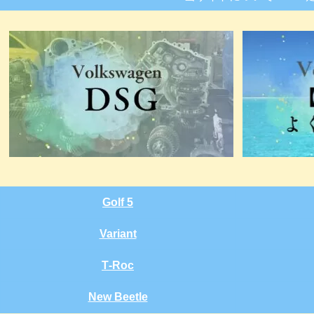
Golf 5
Variant
T‑Roc
New Beetle