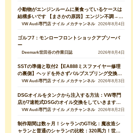
説していきます！【VW修理】
小動物がエンジンルームに巣食っているケースは
結構多いです 【まさかの原因】エンジン不調→開
けたら小動物の巣だった… 【VW修理】
VW Audi専門店 ナイル メカチャンネル
2026年8月4日
ゴルフ7：モンローフロントショックアブソーバ
ー
Deemark世田谷の作業日誌
2026年8月4日
SSTの準備と取付2【EA888ミスファイヤー修理
の裏側】ヘッドを外さずバルブスプリング交換！
特殊工具で行う実作業を完全公開 【VW修理】
VW Audi専門店 ナイル メカチャンネル
2026年8月3日
DSGオイルをタンクから注入する方法：VW専門
店が7速乾式DSGのオイル交換をしていきます！
DQ200【VW修理】
VW Audi専門店 ナイル メカチャンネル
2026年8月2日
制作期間は数ヶ月！シャランのGTI化：魔改造シ
ャランと普通のシャランの比較：320馬力！世界