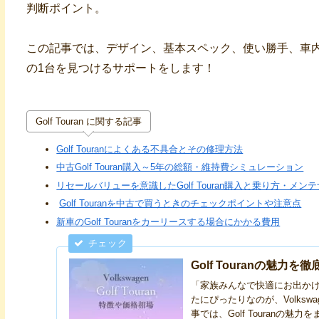
判断ポイント。
この記事では、デザイン、基本スペック、使い勝手、車
の1台を見つけるサポートをします！
Golf Touran に関する記事
Golf Touranによくある不具合とその修理方法
中古Golf Touran購入～5年の総額・維持費シミュレーション
リセールバリューを意識したGolf Touran購入と乗り方・メン
Golf Touranを中古で買うときのチェックポイントや注意点
新車のGolf Touranをカーリースする場合にかかる費用
Golf Touranの魅
「家族みんなで快適にお出か
たにぴったりなのが、Volkswa
事では、Golf Touranの魅力を