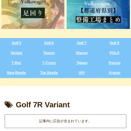
Golf 5
Golf 6
Golf 7
Golf 8
Variant
Touran
Sharan
POLO
T‑Roc
T‑Cross
Tiguan
Passat
New Beetle
The Beetle
UP!
Arteon
Golf 7R Variant
記事内に広告が含まれています。