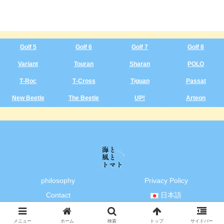
Golf 5
Golf 6
Golf 7
Golf 8
Variant
Touran
Sharan
POLO
T‑Roc
T‑Cross
Tiguan
Passat
New Beetle
The Beetle
UP!
Arteon
philosophy
Privacy Policy
Contact
日本語
Copyright © 2023-2026 海と風とトマト All Rights Reserved.
メニュー
ホーム
検索
トップ
サイドバー